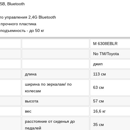
SB, Bluetooth
и
го управления 2,4G Bluetooth
 прочного пластика
подъемность - до 50 кг
M 6308EBLR
No TM/Toyota
джип
длина
113 см
ширина по зеркалам/ по
63 см
колесам
высота
57 см
вес
16,6 кг
расстояние от сиденья до
35 см
педалей