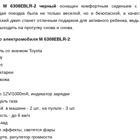
ь M 6308EBLR-2 черный
оснащен комфортным сиденьем с 
дая поездка была не только веселой, но и безопасной, а каче
ский джип станет отличным подарком для активного ребенка, ведь
ыходить на прогулку снова и снова.
го электромобиля M 6308EBLR-2
:
ь со значком Toyota
W
AH
атареи
окожа
о 12V/1000mA, индикатор зарядки
даль газа
: в машине - 2 шт., на пульте - 3 шт.
ть - до 6 км/ч
азад
е эффекты, светятся фары
арте, регулятор громкости