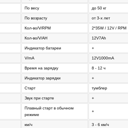
По весу
до 50 кг
По возрасту
от 3-х лет
Кол-во/V/RPM
2*35W / 12V / RPM
Кол-во/V/AH
12V7Ah
Индикатор батареи
+
V/mA
12V1000mA
Время на зарядку
8 - 12 ч
Индикатор зарядки
+
Старт
тумблер
Звук при старте
+
Плавный старт в обычном
+
режиме
км/ч
3 - 6 км/ч