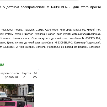
 о детском электромобиле M 6308EBLR-2, для этого просто
Черкассы, Ровно, Прилуки, Сумы, Каменское, Миргород, Марганец, Кривой Рог,
ск, Ромны, Лубны, Фастов, Ахтырка, Покров, Киев купить детский электромобиль
, Измаил, Новомосковск, Одесса купить детский электромобиль M 6308EBLR-2,
одск, Днепр купить детский электромобиль M 6308EBLR-2, Каменец-Подольский,
 M 6308EBLR-2, Черноморск, Звягель, Нововолынск, Горишние Плавни, Белгород-
ара
ектромобиль Toyota M
-8 розовый с EVA