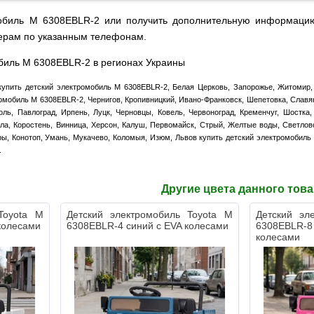
мобиль M 6308EBLR-2 или получить дополнительную информацию
ерам по указанным телефонам.
обиль M 6308EBLR-2 в регионах Украины
купить детский электромобиль M 6308EBLR-2, Белая Церковь, Запорожье, Житомир, 
омобиль M 6308EBLR-2, Чернигов, Кропивницкий, Ивано-Франковск, Шепетовка, Славян
ль, Павлоград, Ирпень, Луцк, Черновцы, Ковель, Червоноград, Кременчуг, Шостка
ла, Коростень, Винница, Херсон, Калуш, Первомайск, Стрый, Желтые воды, Светлов
ры, Конотоп, Умань, Мукачево, Коломыя, Изюм, Львов купить детский электромобиль
.
Другие цвета данного тов
Toyota M
Детский электромобиль Toyota M
Детский эл
колесами
6308EBLR-4 синий с EVA колесами
6308EBLR
колесами