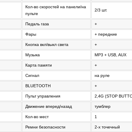
Кол-во скоростей на панели/на
2/3 шт.
пульте
Педаль газа
+
Фары
+ передние
Кнопка вкл/выкл света
+
Музыка
MP3 + USB, AUX
Карта памяти
+
Сигнал
на руле
BLUETOOTH
+
Пульт управления
2,4G (STOP BUTT
Движение вперед/назад
тумблер
Кол-во мест
1
Ремни безопасности
2-х точечный