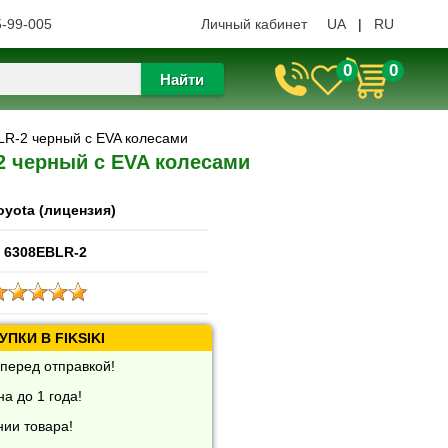
5-99-005
Личный кабинет
UA
|
RU
0
0
Найти
LR-2 черный с EVA колесами
2 черный с EVA колесами
oyota (лицензия)
 6308EBLR-2
ПКИ В FIKSIKI
перед отправкой!
а до 1 года!
нии товара!