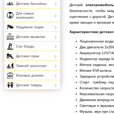
Детские бассейны
Детский
электромобил
безопасности, чтобы каж
Для самых
сцеплению с дорогой. Дет
маленьких
яркие эмоции и желание в
Надувные лодки
Характеристики детско
Детские кроватки
Лицензионная модел
Сап борды
Два двигателя 2х35
Аккумулятор 12V/7
Детские горки
Индикатор заряда б
Мягкое сиденье, эк
Зимний транспорт
Мягкие EVA колеса
Игровые домики
Зарядное устройств
Старт - тумблер, пе
Детские товары
Количество скоростей
Максимальная скорос
Движение вперед-н
Световые и звуковы
Музыка, звук при ст