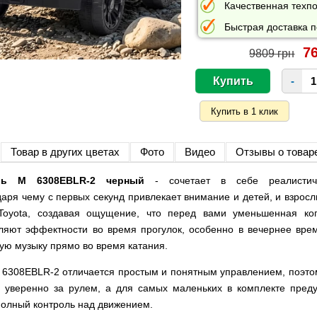
Качественная техпо
Быстрая доставка п
76
9809 грн
-
Товар в других цветах
Фото
Видео
Отзывы о товар
иль M 6308EBLR-2 черный
- сочетает в себе реалистич
даря чему с первых секунд привлекает внимание и детей, и взрос
Toyota, создавая ощущение, что перед вами уменьшенная коп
яют эффектности во время прогулок, особенно в вечернее врем
ую музыку прямо во время катания.
 6308EBLR-2 отличается простым и понятным управлением, поэто
я уверенно за рулем, а для самых маленьких в комплекте преду
полный контроль над движением.