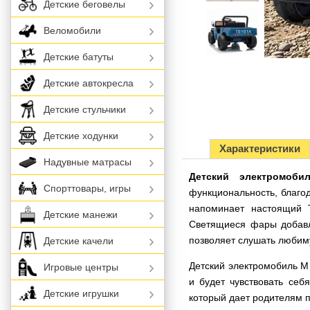
Детские беговелы
Веломобили
Детские батуты
Детские автокресла
Детские стульчики
Детские ходунки
Характеристики
Надувные матрасы
Детский электромоб
Спорттовары, игры
функциональность, благо
напоминает настоящий 
Детские манежи
Светящиеся фары добавл
позволяет слушать любим
Детские качели
Детский электромобиль M
Игровые центры
и будет чувствовать себ
Детские игрушки
который дает родителям 