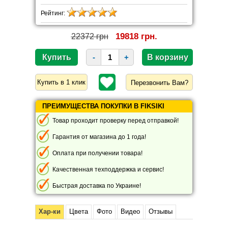
Рейтинг:
19818 грн.
22372 грн
-
+
Перезвонить Вам?
ПРЕИМУЩЕСТВА ПОКУПКИ В FIKSIKI
Товар проходит проверку перед отправкой!
Гарантия от магазина до 1 года!
Оплата при получении товара!
Качественная техподдержка и сервис!
Быстрая доставка по Украине!
Хар-ки
Цвета
Фото
Видео
Отзывы