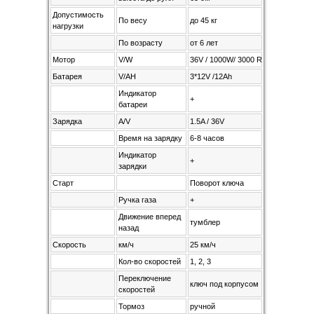
Допустимость
По весу
до 45 кг
нагрузки
По возрасту
от 6 лет
Мотор
V/W
36V / 1000W/ 3000 RPM
Батарея
V/AH
3*12V /12Ah
Индикатор
+
батареи
Зарядка
A/V
1.5A / 36V
Время на зарядку
6-8 часов
Индикатор
+
зарядки
Старт
Поворот ключа
Ручка газа
+
Движение вперед
тумблер
назад
Скорость
км/ч
25 км/ч
Кол-во скоростей
1, 2, 3
Переключение
ключ под корпусом
скоростей
Тормоз
ручной