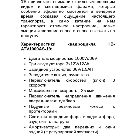
19
привлекает внимание стильным внешним
видом и светящимися фарами, которые
особенно эффектно смотрятся в вечернее
время, создавая ощущение настоящего
транспорта, а само катание на нем
гарантирует отличное настроение, новые
эмоции и желание снова и снова выезжать на
прогулку.
Характеристики квадроцикла HB-
ATV1000AS-19
:
Двигатель мощностью 1000W/36V
Три аккумулятора 3х12V/12Ah
Зарядное устройство 36V/1,5AH
Заводится с ключа, ручка газа
Переключатель скоростей (ключ): 3
скорости
Максимальная скорость - 25 км/ч
Переключатель направления движения
вперед-назад: тумблер
Надувные резиновые колеса с
протекторами
Светятся передние фары и задняя фара,
звук, сигнал на руле
Амортизаторы: два передних и один
задний (с регулировкой жесткости)