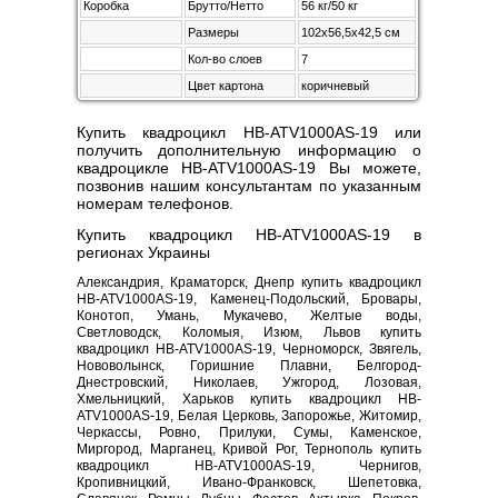
Коробка
Брутто/Нетто
56 кг/50 кг
Размеры
102x56,5x42,5 см
Кол-во слоев
7
Цвет картона
коричневый
Купить квадроцикл HB-ATV1000AS-19 или
получить дополнительную информацию о
квадроцикле HB-ATV1000AS-19 Вы можете,
позвонив нашим консультантам по указанным
номерам телефонов.
Купить квадроцикл HB-ATV1000AS-19 в
регионах Украины
Александрия, Краматорск, Днепр купить квадроцикл
HB-ATV1000AS-19, Каменец-Подольский, Бровары,
Конотоп, Умань, Мукачево, Желтые воды,
Светловодск, Коломыя, Изюм, Львов купить
квадроцикл HB-ATV1000AS-19, Черноморск, Звягель,
Нововолынск, Горишние Плавни, Белгород-
Днестровский, Николаев, Ужгород, Лозовая,
Хмельницкий, Харьков купить квадроцикл HB-
ATV1000AS-19, Белая Церковь, Запорожье, Житомир,
Черкассы, Ровно, Прилуки, Сумы, Каменское,
Миргород, Марганец, Кривой Рог, Тернополь купить
квадроцикл HB-ATV1000AS-19, Чернигов,
Кропивницкий, Ивано-Франковск, Шепетовка,