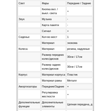
Свет
Фары
Передние / Задние
Кнопка вкл. /
+
выкл. света
Звук
Музыка
-
Карта памяти
-
Сигнал
+
Сиденье
Кол-во мест
1
Материал
экокожа
Колеса
Материал
резина, надувные
Размер передних
30см / 17см
колес/дисков
Размер задних
30см / 17см
колес/дисков
Корпус
Материал корпуса
Пластик
Материал рамы
Металл
Амортизаторы
Передние/Задние
+
Регулировка
+
жесткости
Дополнительные
Дополнительные
Цепная передача, дисковые тормоз
функции
элементы