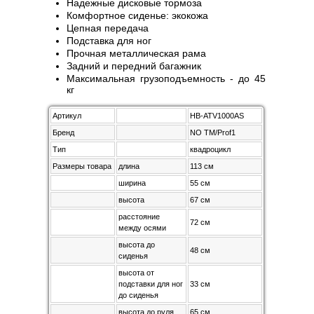
Надежные дисковые тормоза
Комфортное сиденье: экокожа
Цепная передача
Подставка для ног
Прочная металлическая рама
Задний и передний багажник
Максимальная грузоподъемность - до 45
кг
Артикул
HB-ATV1000AS
Бренд
NO TM/Prof1
Тип
квадроцикл
Размеры товара
длина
113 см
ширина
55 см
высота
67 см
расстояние
72 см
между осями
высота до
48 см
сиденья
высота от
подставки для ног
33 см
до сиденья
высота до руля
65 см