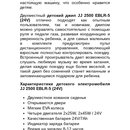
настоящую машину, что особенно нравится
детям.
Двухместный
детский джип JJ 2500 EBLR-5
(24V)
отлично подходят как опытным
пользователям, так и новичкам, джипом
можно управлять самостоятельно с помощью
руля и педали газа, развивая координацию и
уверенность ребенка, а для самых маленьких
в комплекте предусмотрен пульт
дистанционного управления, позволяющий
взрослым полностью контролировать поездку.
Встроенный проигрыватель дает возможность
слушать любимую музыку во время катания,
делая каждую поездку еще более веселой, и
такой джип без сомнений станет желанным и
запоминающимся подарком для ребенка.
Характеристики детского электромобиля
JJ 2500 EBLR-5 (24V)
:
Двухместное кожаное сиденье
Открываются двери
Мягкие EVA колеса
Четыре двигателя 2х25W, 2х45W / 24V
Качественная батарея 24V/7Ah
Индикатор заряда батареи
Время на зарядку 8-12 часов