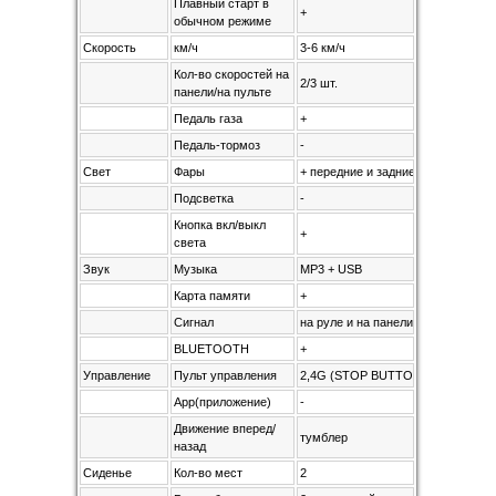
Плавный старт в
+
обычном режиме
Скорость
км/ч
3-6 км/ч
Кол-во скоростей на
2/3 шт.
панели/на пульте
Педаль газа
+
Педаль-тормоз
-
Свет
Фары
+ передние и задние
Подсветка
-
Кнопка вкл/выкл
+
света
Звук
Музыка
MP3 + USB
Карта памяти
+
Сигнал
на руле и на панели
BLUETOOTH
+
Управление
Пульт управления
2,4G (STOP BUTTON)
App(приложение)
-
Движение вперед/
тумблер
назад
Сиденье
Кол-во мест
2