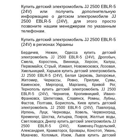
Купить детский электромобиль JJ 2500 EBLR-5
(24V) или получить дополнительную
информацию о детском электромобиле JJ
2500 EBLR-5 (24V), для этого просто
позвоните нашим менеджерам по указанным
телефонам.
Купить детский электромобиль JJ 2500 EBLR-5
(24V) в регионах Украины
Бердичев, Нежин, Одесса купить детский
электромобиль JJ 2500 EBLR-5 (24V), Дрогобыч,
Смела, Коростень, Винница, Херсон, Калуш,
Первомайск, Стрый, Измаил, Новомосковск, Лозовая,
Хмельницкий, Харьков купить детский электромобиль
JJ 2500 EBLR-5 (24V), Белая Церковь, Запорожье,
Житомир, Черкассы, Ровно, Прилуки, Сумы,
Каменское, Миргород, Марганец, Кривой Рог,
Тернополь купить детский электромобиль JJ 2500
EBLR-5 (24V), Чернигов, Кропивницкий, Ивано-
Франковск, Шепетовка, Славянск, Ромны, Лубны,
Фастов, Полтава, Борисполь, Киев купить детский
электромобиль JJ 2500 EBLR-5 (24V), Павлоград,
Ирпень, Луцк, Черновцы, Ковель, Червоноград,
Кременчуг, Шостка, Ахтырка, Покров, Желтые воды,
Светловодск, Днепр купить детский электромобиль JJ
2500 EBLR-5 (24V), Каменец-Подольский,
Александрия, Краматорск, Бровары, Конотоп, Умань,
Мукачево, Коломыя, Изюм, Львов купить детский