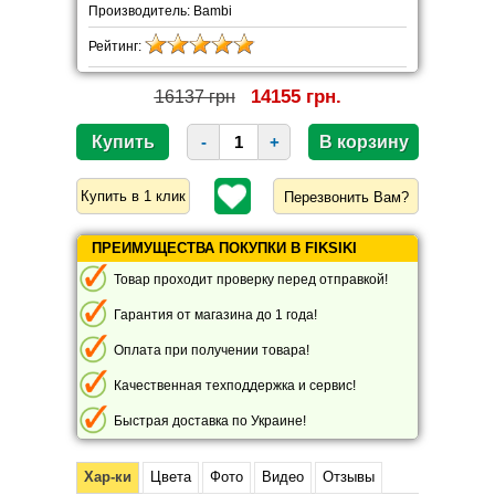
Производитель: Bambi
Рейтинг:
14155 грн.
16137 грн
-
+
Перезвонить Вам?
ПРЕИМУЩЕСТВА ПОКУПКИ В FIKSIKI
Товар проходит проверку перед отправкой!
Гарантия от магазина до 1 года!
Оплата при получении товара!
Качественная техподдержка и сервис!
Быстрая доставка по Украине!
Хар-ки
Цвета
Фото
Видео
Отзывы