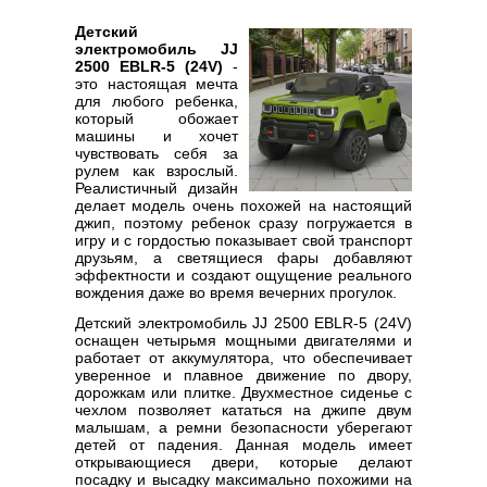
Детский
электромобиль JJ
2500 EBLR-5 (24V)
-
это настоящая мечта
для любого ребенка,
который обожает
машины и хочет
чувствовать себя за
рулем как взрослый.
Реалистичный дизайн
делает модель очень похожей на настоящий
джип, поэтому ребенок сразу погружается в
игру и с гордостью показывает свой транспорт
друзьям, а светящиеся фары добавляют
эффектности и создают ощущение реального
вождения даже во время вечерних прогулок.
Детский электромобиль JJ 2500 EBLR-5 (24V)
оснащен четырьмя мощными двигателями и
работает от аккумулятора, что обеспечивает
уверенное и плавное движение по двору,
дорожкам или плитке. Двухместное сиденье с
чехлом позволяет кататься на джипе двум
малышам, а ремни безопасности уберегают
детей от падения. Данная модель имеет
открывающиеся двери, которые делают
посадку и высадку максимально похожими на