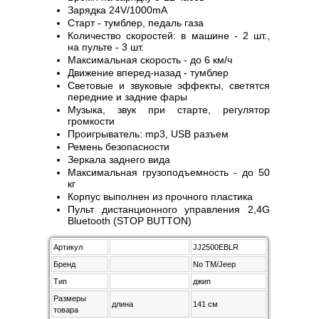
Зарядка 24V/1000mA
Старт - тумблер, педаль газа
Количество скоростей: в машине - 2 шт.,
на пульте - 3 шт.
Максимальная скорость - до 6 км/ч
Движение вперед-назад - тумблер
Световые и звуковые эффекты, светятся
передние и задние фары
Музыка, звук при старте, регулятор
громкости
Проигрыватель: mp3, USB разъем
Ремень безопасности
Зеркала заднего вида
Максимальная грузоподъемность - до 50
кг
Корпус выполнен из прочного пластика
Пульт дистанционного управления 2,4G
Bluetooth (STOP BUTTON)
Артикул
JJ2500EBLR
Бренд
No TM/Jeep
Тип
джип
Размеры
длина
141 см
товара