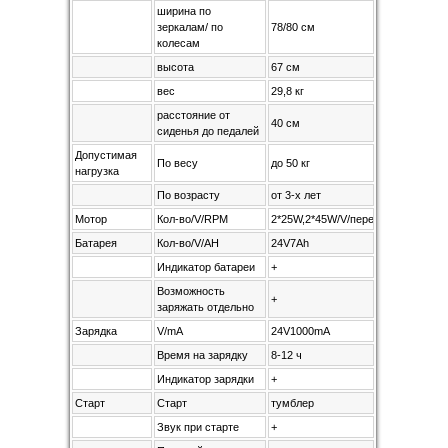
ширина по
зеркалам/ по
78/80 см
колесам
высота
67 см
вес
29,8 кг
расстояние от
40 см
сиденья до педалей
Допустимая
По весу
до 50 кг
нагрузка
По возрасту
от 3-х лет
Мотор
Кол-во/V/RPM
2*25W,2*45W/V/передние RPM 750
Батарея
Кол-во/V/AH
24V7Ah
Индикатор батареи
+
Возможность
+
заряжать отдельно
Зарядка
V/mA
24V1000mA
Время на зарядку
8-12 ч
Индикатор зарядки
+
Старт
Старт
тумблер
Звук при старте
+