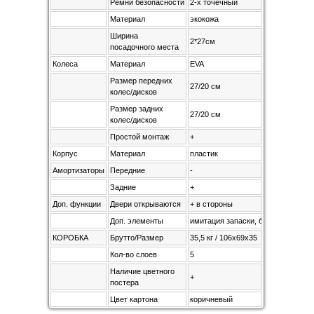
Ремни безопасности
2-х точечный
Материал
экокожа
Ширина
2*27см
посадочного места
Колеса
Материал
EVA
Размер передних
27/20 см
колес/дисков
Размер задних
27/20 см
колес/дисков
Простой монтаж
+
Корпус
Материал
пластик
Амортизаторы
Передние
-
Задние
+
Доп. функции
Двери открываются
+ в стороны
Доп. элементы
имитация запаски, блокатор высо
КОРОБКА
Брутто/Размер
35,5 кг / 106х69х35
Кол-во слоев
5
Наличие цветного
+
постера
Цвет картона
коричневый