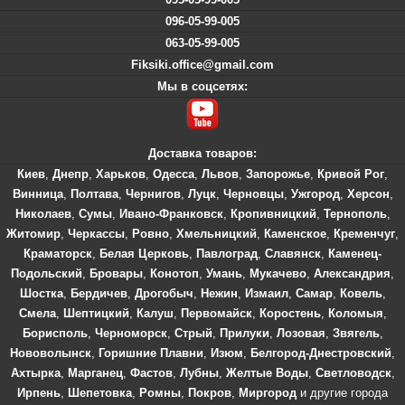
096-05-99-005
063-05-99-005
Fiksiki.office@gmail.com
Мы в соцсетях:
Доставка товаров:
Киев
,
Днепр
,
Харьков
,
Одесса
,
Львов
,
Запорожье
,
Кривой Рог
,
Винница
,
Полтава
,
Чернигов
,
Луцк
,
Черновцы
,
Ужгород
,
Херсон
,
Николаев
,
Сумы
,
Ивано-Франковск
,
Кропивницкий
,
Тернополь
,
Житомир
,
Черкассы
,
Ровно
,
Хмельницкий
,
Каменское
,
Кременчуг
,
Краматорск
,
Белая Церковь
,
Павлоград
,
Славянск
,
Каменец-
Подольский
,
Бровары
,
Конотоп
,
Умань
,
Мукачево
,
Александрия
,
Шостка
,
Бердичев
,
Дрогобыч
,
Нежин
,
Измаил
,
Самар
,
Ковель
,
Смела
,
Шептицкий
,
Калуш
,
Первомайск
,
Коростень
,
Коломыя
,
Борисполь
,
Черноморск
,
Стрый
,
Прилуки
,
Лозовая
,
Звягель
,
Нововолынск
,
Горишние Плавни
,
Изюм
,
Белгород-Днестровский
,
Ахтырка
,
Марганец
,
Фастов
,
Лубны
,
Желтые Воды
,
Светловодск
,
Ирпень
,
Шепетовка
,
Ромны
,
Покров
,
Миргород
и другие города