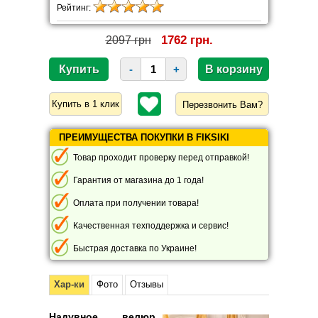
Рейтинг:
1762 грн.
2097 грн
-
+
Перезвонить Вам?
ПРЕИМУЩЕСТВА ПОКУПКИ В FIKSIKI
Товар проходит проверку перед отправкой!
Гарантия от магазина до 1 года!
Оплата при получении товара!
Качественная техподдержка и сервис!
Быстрая доставка по Украине!
Хар-ки
Фото
Отзывы
Надувное велюр