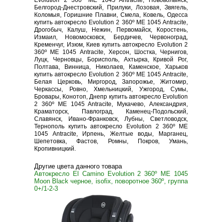
Evolution 2 360º ME 1045 Antracite, Нововолынск,
Белгород-Днестровский, Прилуки, Лозовая, Звягель,
Коломыя, Горишние Плавни, Смела, Ковель, Одесса
купить автокресло Evolution 2 360º ME 1045 Antracite,
Дрогобыч, Калуш, Нежин, Первомайск, Коростень,
Измаил, Новомосковск, Бердичев, Червоноград,
Кременчуг, Изюм, Киев купить автокресло Evolution 2
360º ME 1045 Antracite, Херсон, Шостка, Чернигов,
Луцк, Черновцы, Борисполь, Ахтырка, Кривой Рог,
Полтава, Винница, Николаев, Каменское, Харьков
купить автокресло Evolution 2 360º ME 1045 Antracite,
Белая Церковь, Миргород, Запорожье, Житомир,
Черкассы, Ровно, Хмельницкий, Ужгород, Сумы,
Бровары, Конотоп, Днепр купить автокресло Evolution
2 360º ME 1045 Antracite, Мукачево, Александрия,
Краматорск, Павлоград, Каменец-Подольский,
Славянск, Ивано-Франковск, Лубны, Светловодск,
Тернополь купить автокресло Evolution 2 360º ME
1045 Antracite, Ирпень, Желтые воды, Марганец,
Шепетовка, Фастов, Ромны, Покров, Умань,
Кропивницкий.
Другие цвета данного товара
Автокресло El Camino Evolution 2 360º ME 1045
Moon Black черное, isofix, поворотное 360º, группа
0+/1-2-3