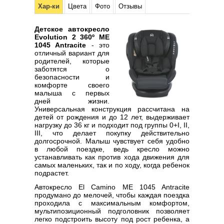
Хар-ки
Цвета
Фото
Отзывы
Детское автокресло
Evolution 2 360º ME
1045 Antracite
- это
отличный вариант для
родителей, которые
заботятся о
безопасности и
комфорте своего
малыша с первых
дней жизни.
Универсальная конструкция рассчитана на
детей от рождения и до 12 лет, выдерживает
нагрузку до 36 кг и подходит под группы 0+I, II,
III, что делает покупку действительно
долгосрочной. Малыш чувствует себя удобно
в любой поездке, ведь кресло можно
устанавливать как против хода движения для
самых маленьких, так и по ходу, когда ребенок
подрастет.
Автокресло El Camino ME 1045 Antracite
продумано до мелочей, чтобы каждая поездка
проходила с максимальным комфортом,
мультипозиционный подголовник позволяет
легко подстроить высоту под рост ребенка, а