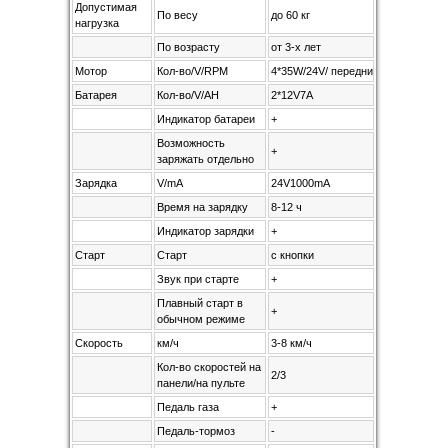
Допустимая
По весу
до 60 кг
нагрузка
По возрасту
от 3-х лет
Мотор
Кол-во/V/RPM
4*35W/24V/ передние RPM10000,з
Батарея
Кол-во/V/AH
2*12V7A
Индикатор батареи
+
Возможность
+
заряжать отдельно
Зарядка
V/mA
24V1000mA
Время на зарядку
8-12 ч
Индикатор зарядки
+
Старт
Старт
с кнопки
Звук при старте
+
Плавный старт в
+
обычном режиме
Скорость
км/ч
3-8 км/ч
Кол-во скоростей на
2/3
панели/на пульте
Педаль газа
+
Педаль-тормоз
-