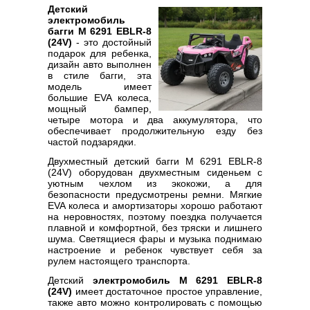
Детский
электромобиль
багги M 6291 EBLR-8
(24V)
- это достойный
подарок для ребенка,
дизайн авто выполнен
в стиле багги, эта
модель имеет
большие EVA колеса,
мощный бампер,
четыре мотора и два аккумулятора, что
обеспечивает продолжительную езду без
частой подзарядки.
Двухместный детский багги M 6291 EBLR-8
(24V) оборудован двухместным сиденьем с
уютным чехлом из экокожи, а для
безопасности предусмотрены ремни. Мягкие
EVA колеса и амортизаторы хорошо работают
на неровностях, поэтому поездка получается
плавной и комфортной, без тряски и лишнего
шума. Светящиеся фары и музыка поднимаю
настроение и ребенок чувствует себя за
рулем настоящего транспорта.
Детский
электромобиль M 6291 EBLR-8
(24V)
имеет достаточное простое управление,
также авто можно контролировать с помощью