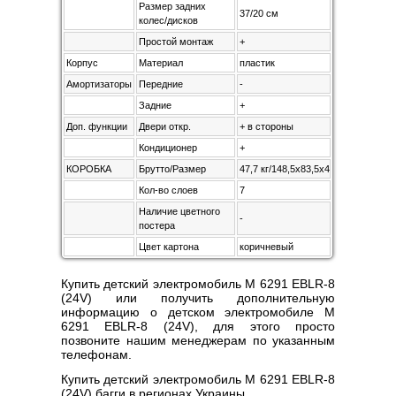
Размер задних
37/20 см
колес/дисков
Простой монтаж
+
Корпус
Материал
пластик
Амортизаторы
Передние
-
Задние
+
Доп. функции
Двери откр.
+ в стороны
Кондиционер
+
КОРОБКА
Брутто/Размер
47,7 кг/148,5х83,5х45
Кол-во слоев
7
Наличие цветного
-
постера
Цвет картона
коричневый
Купить детский электромобиль M 6291 EBLR-8
(24V) или получить дополнительную
информацию о детском электромобиле M
6291 EBLR-8 (24V), для этого просто
позвоните нашим менеджерам по указанным
телефонам.
Купить детский электромобиль M 6291 EBLR-8
(24V) багги в регионах Украины