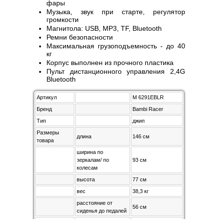
фары
Музыка, звук при старте, регулятор
громкости
Магнитола: USB, MP3, TF, Bluetooth
Ремни безопасности
Максимальная грузоподъемность - до 40
кг
Корпус выполнен из прочного пластика
Пульт дистанционного управления 2,4G
Bluetooth
Артикул
M 6291EBLR
Бренд
Bambi Racer
Тип
джип
Размеры
длина
146 см
товара
ширина по
зеркалам/ по
93 см
колесам
высота
77 см
вес
38,3 кг
расстояние от
56 см
сиденья до педалей