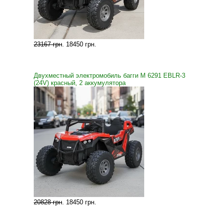
23167 грн
.
18450 грн
.
Двухместный электромобиль багги M 6291 EBLR-3
(24V) красный, 2 аккумулятора
20828 грн
.
18450 грн
.