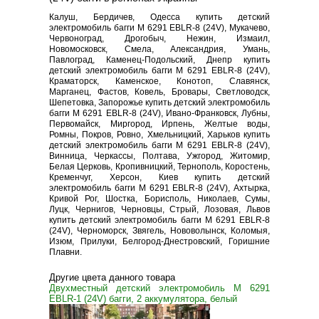
Калуш, Бердичев, Одесса купить детский
электромобиль багги M 6291 EBLR-8 (24V), Мукачево,
Червоноград, Дрогобыч, Нежин, Измаил,
Новомосковск, Смела, Александрия, Умань,
Павлоград, Каменец-Подольский, Днепр купить
детский электромобиль багги M 6291 EBLR-8 (24V),
Краматорск, Каменское, Конотоп, Славянск,
Марганец, Фастов, Ковель, Бровары, Светловодск,
Шепетовка, Запорожье купить детский электромобиль
багги M 6291 EBLR-8 (24V), Ивано-Франковск, Лубны,
Первомайск, Миргород, Ирпень, Желтые воды,
Ромны, Покров, Ровно, Хмельницкий, Харьков купить
детский электромобиль багги M 6291 EBLR-8 (24V),
Винница, Черкассы, Полтава, Ужгород, Житомир,
Белая Церковь, Кропивницкий, Тернополь, Коростень,
Кременчуг, Херсон, Киев купить детский
электромобиль багги M 6291 EBLR-8 (24V), Ахтырка,
Кривой Рог, Шостка, Борисполь, Николаев, Сумы,
Луцк, Чернигов, Черновцы, Стрый, Лозовая, Львов
купить детский электромобиль багги M 6291 EBLR-8
(24V), Черноморск, Звягель, Нововолынск, Коломыя,
Изюм, Прилуки, Белгород-Днестровский, Горишние
Плавни.
Другие цвета данного товара
Двухместный детский электромобиль M 6291
EBLR-1 (24V) багги, 2 аккумулятора, белый