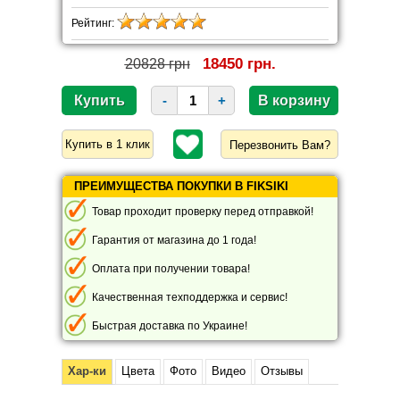
Рейтинг:
18450 грн.
20828 грн
-
+
Перезвонить Вам?
ПРЕИМУЩЕСТВА ПОКУПКИ В FIKSIKI
Товар проходит проверку перед отправкой!
Гарантия от магазина до 1 года!
Оплата при получении товара!
Качественная техподдержка и сервис!
Быстрая доставка по Украине!
Хар-ки
Цвета
Фото
Видео
Отзывы