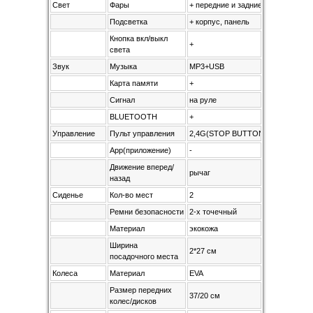
Свет
Фары
+ передние и задние
Подсветка
+ корпус, панель
Кнопка вкл/выкл
+
света
Звук
Музыка
MP3+USB
Карта памяти
+
Сигнал
на руле
BLUETOOTH
+
Управление
Пульт управления
2,4G(STOP BUTTON)
App(приложение)
-
Движение вперед/
рычаг
назад
Сиденье
Кол-во мест
2
Ремни безопасности
2-х точечный
Материал
экокожа
Ширина
2*27 см
посадочного места
Колеса
Материал
EVA
Размер передних
37/20 см
колес/дисков