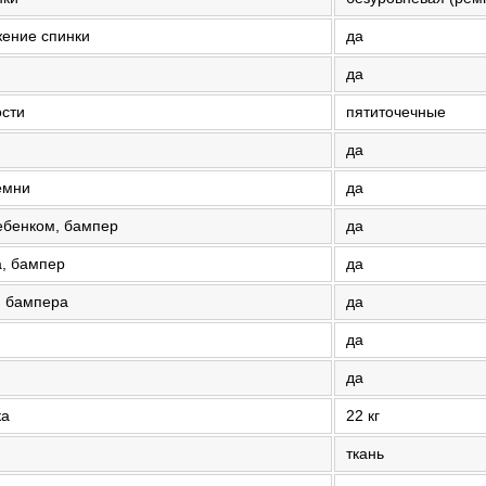
жение спинки
да
да
ости
пятиточечные
да
емни
да
ебенком, бампер
да
, бампер
да
, бампера
да
да
да
ка
22 кг
ткань