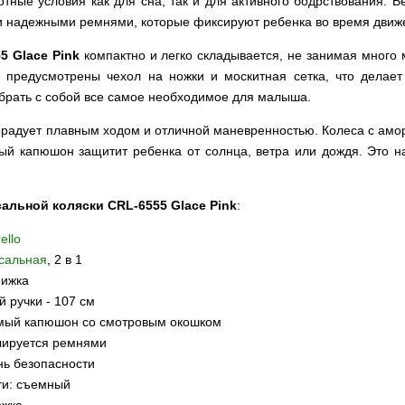
тные условия как для сна, так и для активного бодрствования. Б
 надежными ремнями, которые фиксируют ребенка во время движ
5 Glace Pink
компактно и легко складывается, не занимая много 
е предусмотрены чехол на ножки и москитная сетка, что делае
 брать с собой все самое необходимое для малыша.
орадует плавным ходом и отличной маневренностью. Колеса с ам
ый капюшон защитит ребенка от солнца, ветра или дождя. Это на
альной коляски CRL-6555 Glace Pink
:
ello
сальная
, 2 в 1
нижка
 ручки - 107 см
мый капюшон со смотровым окошком
лируется ремнями
нь безопасности
ти: съемный
ожка