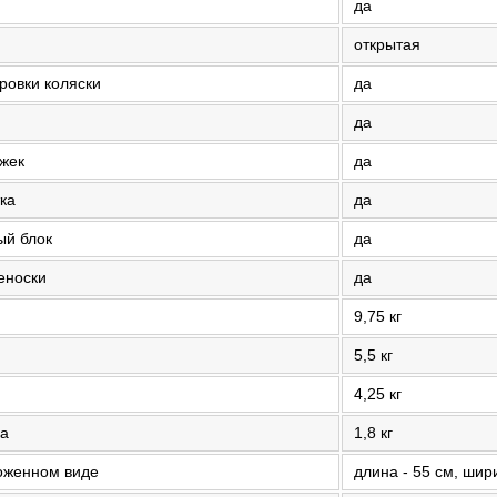
да
открытая
ровки коляски
да
да
ожек
да
ка
да
ый блок
да
еноски
да
9,75 кг
5,5 кг
4,25 кг
ка
1,8 кг
ложенном виде
длина - 55 см, шири