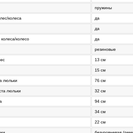
пружины
лес/колеса
да
да
 колеса/колесо
да
резиновые
лес
13 см
15 см
а люльки
76 см
ста люльки
32 см
а
94 см
34 см
22 см
нки
безуровневая (рем