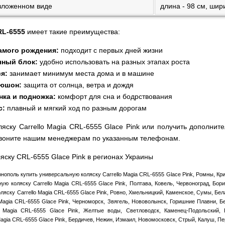
азложенном виде
длина - 98 см, шири
RL-6555
имеет такие преимущества:
амого рождения:
подходит с первых дней жизни
чный блок:
удобно использовать на разных этапах роста
я:
занимает минимум места дома и в машине
пюшон:
защита от солнца, ветра и дождя
нка и подножка:
комфорт для сна и бодрствования
с:
плавный и мягкий ход по разным дорогам
ляску Carrello Magia CRL-6555 Glace Pink или получить дополн
позвоните нашим менеджерам по указанным телефонам.
яску CRL-6555 Glace Pink в регионах Украины
нополь купить универсальную коляску Carrello Magia CRL-6555 Glace Pink, Ромны, Кри
ую коляску Carrello Magia CRL-6555 Glace Pink, Полтава, Ковель, Червоноград, Бор
ляску Carrello Magia CRL-6555 Glace Pink, Ровно, Хмельницкий, Каменское, Сумы, Бе
Magia CRL-6555 Glace Pink, Черноморск, Звягель, Нововолынск, Горишние Плавни, Б
o Magia CRL-6555 Glace Pink, Желтые воды, Светловодск, Каменец-Подольский, 
Magia CRL-6555 Glace Pink, Бердичев, Нежин, Измаил, Новомосковск, Стрый, Калуш, Пе