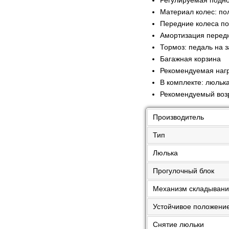
Материал колес: по
Передние колеса п
Амортизация передн
Тормоз: педаль на 
Багажная корзина
Рекомендуемая нагру
В комплекте: люлька
Рекомендуемый возр
Производитель
Тип
Люлька
Прогулочный блок
Механизм складыван
Устойчивое положени
Снятие люльки