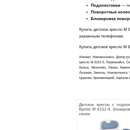
Подлокотники
— по
Поворотные коле
Блокировка поворо
Купить детское кресло M
указанным телефонам.
Купить детское кресло M 
Измаил, Новомосковск, Днепр куп
кресло M 6151-5, Первомайск, Св
Калуш, Мукачево, Умань, Каменс
Лозовая, Звягель, Нововолынск, 
Церковь, Кропивницкий, Харьков 
Детское кресло с подло
Bambi M 6151-4, блокиров
синее