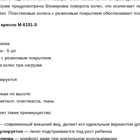
грузке предусмотрена блокировка поворота колес, что исключает 
тиях. Пластиковые колеса с резиновым покрытием обеспечивают п
 кресло M 6151-5
:
пинка
 - 6 шт.
 с резиновым покрытием
а колес при нагрузке
м
лируется
емая по высоте
металл, пластмасса, ткань
ет такие преимущества:
 современный внешний вид, делает его идеальным вариантом дл
гулируется
— легко подстраивается под рост ребенка
спинка
— комфорт даже при длительном использовании