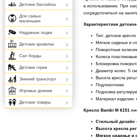
Детские бассейны
в использовании. При на
сосредоточиться на заня
Для самых
маленьких
Характеристики детское
Надувные лодки
Тип: детское кресло
Мягкое сиденье и с
Детские кроватки
Поворотные колесики
Сап борды
Колеса пластиковые
Блокировка поворот
Детские горки
Диаметр колес: 5 с
Высота кресла регу
Зимний транспорт
Подлокотники
Игровые домики
Подножка регулиру
Материал изделия: 
Детские товары
Кресло Bambi M 6151
име
Стильный дизайн
—
Высота кресла ре
Мягкое сиденье и 