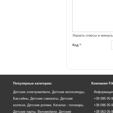
Указать плюсы и минус
Код *:
Популярные категории:
Компания Fik
Детские электромобили
,
Детские велосипеды
,
Информация
Бассейны
,
Детские самокаты
,
Детские
+38 095 05-
коляски
,
Детские ролики
,
Каталки - толокары
,
+38 096 05-
Детские парты
,
Веломобили
,
Детские
+38 063 05-