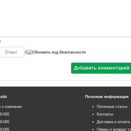
ы
siki
Полезная информация
 о компании
Полезные статьи
99-005
Контакты
99-005
Доставка и оплата
99-005
Обмен и возврат т