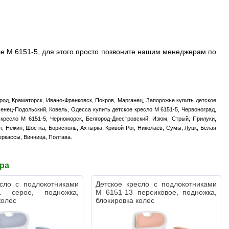
е M 6151-5, для этого просто позвоните нашим менеджерам по
род, Краматорск, Ивано-Франковск, Покров, Марганец, Запорожье купить детское
енец-Подольский, Ковель, Одесса купить детское кресло M 6151-5, Червоноград,
 кресло M 6151-5, Черноморск, Белгород-Днестровский, Изюм, Стрый, Прилуки,
г, Нежин, Шостка, Борисполь, Ахтырка, Кривой Рог, Николаев, Сумы, Луцк, Белая
еркассы, Винница, Полтава.
ара
есло с подлокотниками
Детское кресло с подлокотниками
 серое, подножка,
M 6151-13 персиковое, подножка,
колес
блокировка колес