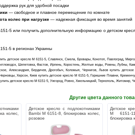
ддержка рук для удобной посадки
сики
— свободное и плавное перемещение по комнате
та колес при нагрузке
— надежная фиксация во время занятий
 6151-5 или получить дополнительную информацию о детском кресл
6151-5 в регионах Украины
ить детское кресло M 6151-5, Славянск, Смела, Бровары, Конотоп, Павлоград, Мирго
етловодск, Шепетовка, Фастов, Ирпень, Коростень, Желтые воды, Ромны, Лубны, Кам
кое, Александрия, Бердичев, Дрогобыч, Коломыя, Чернигов, Львов купить детское
Черновцы, Херсон, Киев купить детское кресло M 6151-5, Горишние Плавни, Кременчу
купить детское кресло M 6151-5, Ужгород, Ровно, Хмельницкий, Тернополь, Житомир, Ч
Другие цвета данного тов
котниками
Детское кресло с подлокотниками
Детское кр
ка колес,
Bambi M 6151-8, блокировка колес,
M 6151-11
розовое
блокировка 