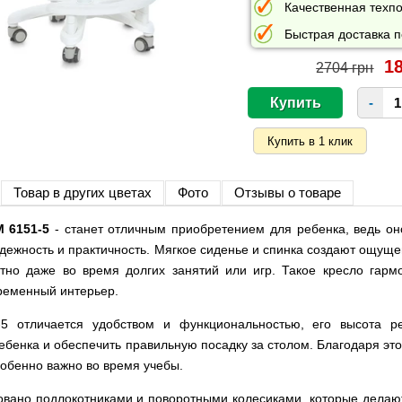
Качественная техпо
Быстрая доставка п
18
2704 грн
-
Товар в других цветах
Фото
Отзывы о товаре
 6151-5
- станет отличным приобретением для ребенка, ведь он
адежность и практичность. Мягкое сиденье и спинка создают ощущ
тно даже во время долгих занятий или игр. Такое кресло гарм
временный интерьер.
5 отличается удобством и функциональностью, его высота ре
ребенка и обеспечить правильную посадку за столом. Благодаря э
собенно важно во время учебы.
вано подлокотниками и поворотными колесиками, которые делаю