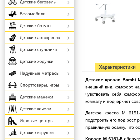
Детские беговелы
Веломобили
Детские батуты
Детские автокресла
Детские стульчики
Детские ходунки
Характеристики
Надувные матрасы
Детское кресло Bambi M
Спорттовары, игры
внешний вид, комфорт, н
чувствовать себя комфор
Детские манежи
комнату и подчеркнет со
Детские качели
Детское кресло M 6151-
подстроить его под рост 
Игровые центры
правильную осанку, что о
Детские игрушки
Кресло M 6151-5
оборудо