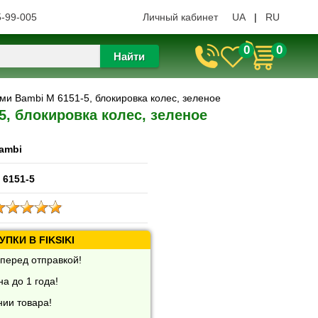
5-99-005
Личный кабинет
UA
|
RU
0
0
Найти
ами Bambi M 6151-5, блокировка колес, зеленое
5, блокировка колес, зеленое
ambi
 6151-5
ПКИ В FIKSIKI
перед отправкой!
а до 1 года!
нии товара!