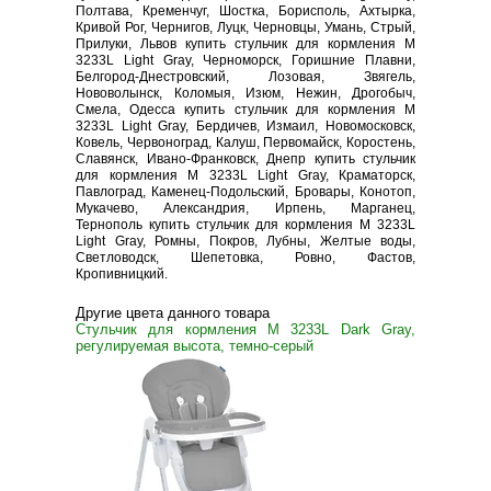
Полтава, Кременчуг, Шостка, Борисполь, Ахтырка,
Кривой Рог, Чернигов, Луцк, Черновцы, Умань, Стрый,
Прилуки, Львов купить стульчик для кормления M
3233L Light Gray, Черноморск, Горишние Плавни,
Белгород-Днестровский, Лозовая, Звягель,
Нововолынск, Коломыя, Изюм, Нежин, Дрогобыч,
Смела, Одесса купить стульчик для кормления M
3233L Light Gray, Бердичев, Измаил, Новомосковск,
Ковель, Червоноград, Калуш, Первомайск, Коростень,
Славянск, Ивано-Франковск, Днепр купить стульчик
для кормления M 3233L Light Gray, Краматорск,
Павлоград, Каменец-Подольский, Бровары, Конотоп,
Мукачево, Александрия, Ирпень, Марганец,
Тернополь купить стульчик для кормления M 3233L
Light Gray, Ромны, Покров, Лубны, Желтые воды,
Светловодск, Шепетовка, Ровно, Фастов,
Кропивницкий.
Другие цвета данного товара
Стульчик для кормления M 3233L Dark Gray,
регулируемая высота, темно-серый