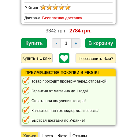
Рейтинг:
Доставка:
Бесплатная доставка
2784 грн.
3342 грн
-
+
Перезвонить Вам?
ПРЕИМУЩЕСТВА ПОКУПКИ В FIKSIKI
Товар проходит проверку перед отправкой!
Гарантия от магазина до 1 года!
Оплата при получении товара!
Качественная техподдержка и сервис!
Быстрая доставка по Украине!
Хар-ки
Цвета
Фото
Отзывы