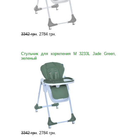
3342 грн
.
2784 грн
.
Стульчик для кормления M 3233L Jade Green,
зеленый
3342 грн
.
2784 грн
.