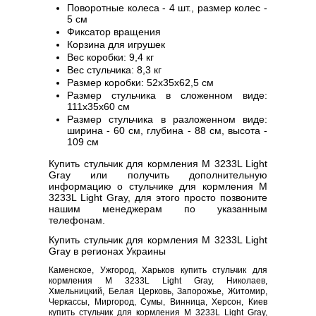
Поворотные колеса - 4 шт., размер колес -
5 см
Фиксатор вращения
Корзина для игрушек
Вес коробки: 9,4 кг
Вес стульчика: 8,3 кг
Размер коробки: 52х35х62,5 см
Размер стульчика в сложенном виде:
111х35х60 см
Размер стульчика в разложенном виде:
ширина - 60 см, глубина - 88 см, высота -
109 см
Купить стульчик для кормления M 3233L Light
Gray или получить дополнительную
информацию о стульчике для кормления M
3233L Light Gray, для этого просто позвоните
нашим менеджерам по указанным
телефонам.
Купить стульчик для кормления M 3233L Light
Gray в регионах Украины
Каменское, Ужгород, Харьков купить стульчик для
кормления M 3233L Light Gray, Николаев,
Хмельницкий, Белая Церковь, Запорожье, Житомир,
Черкассы, Миргород, Сумы, Винница, Херсон, Киев
купить стульчик для кормления M 3233L Light Gray,