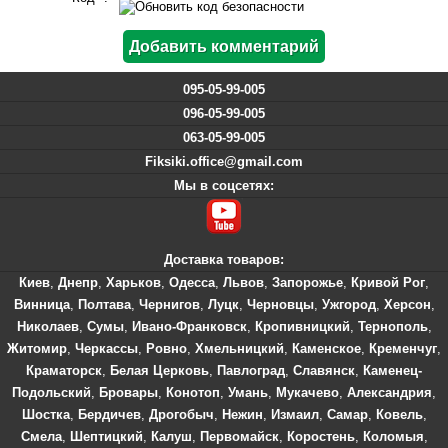
095-05-99-005
096-05-99-005
063-05-99-005
Fiksiki.office@gmail.com
Мы в соцсетях:
Доставка товаров:
Киев
,
Днепр
,
Харьков
,
Одесса
,
Львов
,
Запорожье
,
Кривой Рог
,
Винница
,
Полтава
,
Чернигов
,
Луцк
,
Черновцы
,
Ужгород
,
Херсон
,
Николаев
,
Сумы
,
Ивано-Франковск
,
Кропивницкий
,
Тернополь
,
Житомир
,
Черкассы
,
Ровно
,
Хмельницкий
,
Каменское
,
Кременчуг
,
Краматорск
,
Белая Церковь
,
Павлоград
,
Славянск
,
Каменец-
Подольский
,
Бровары
,
Конотоп
,
Умань
,
Мукачево
,
Александрия
,
Шостка
,
Бердичев
,
Дрогобыч
,
Нежин
,
Измаил
,
Самар
,
Ковель
,
Смела
,
Шептицкий
,
Калуш
,
Первомайск
,
Коростень
,
Коломыя
,