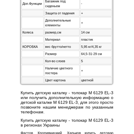
Багажник под
Доп.Функции
-
сиденьем
Защита от падения
+
Дополнительные
+
елементы
Колеса
размер,см
14 см
Материал
пластик
КОРОБКА
вес брутто/нетто
5,95 кг/4,35 кг
Размер
64,5-31-29 см
Кол-во слоев
5
Наличие цветного
+
постера
Цвет картона
цветной
Купить детскую каталку - толокар M 6129 EL-3
или получить дополнительную информацию о
детской каталке M 6129 EL-3, для этого просто
позвоните нашим менеджерам по указанным
телефонам.
Купить детскую каталку - толокар M 6129 EL-3
в регионах Украины
Фастов, Кропивницкий, Харьков купить детскую