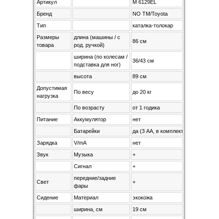
Артикул
M 6129EL
Бренд
NO TM/Toyota
Тип
каталка-толокар
Размеры
длина (машины / с
86 см
товара
род. ручкой)
ширина (по колесам /
36/43 см
подставка для ног)
высота
89 см
Допустимая
По весу
до 20 кг
нагрузка
По возрасту
от 1 годика
Питание
Аккумулятор
нет
Батарейки
да (3 AA, в комплект не входят)
Зарядка
V/mA
нет
Звук
Музыка
+
Сигнал
+
передние/задние
Свет
+
фары
Сидение
Материал
экокожа
ширина, см
19 см