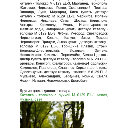
каталку - толокар M 6129 EL-3, Марганец, Тернополь,
Житомир, Черкассы, Ровно, Хмельницкий, Полтава,
Винница, Луцк, Миргород, Киев купить детскую
каталку - толокар M 6129 EL-3, Чернигов, Ирпень,
Черновцы, Николаев, Сумы, Шостка, Борисполь,
Ахтырка, Кременчуг, Умань, Ивано-Франковск,
Желтые воды, Запорожье купить детскую каталку -
толокар M 6129 EL-3, Лубны, Ужгород, Светловодск,
Червоноград, Ковель, Калуш, Изюм, Покров,
Черноморск, Прилуки, Львов купить детскую каталку -
толокар M 6129 EL-3, Горишние Плавни, Стрый,
Белгород-Днестровский, Лозовая, Звягель,
Нововолынск, Коломыя, Первомайск, Белая Церковь,
Днепр купить детскую каталку - толокар M 6129 EL-3,
Бровары, Конотоп, Краматорск, Каменец-Подольский,
Каменское, Павлоград, Славянск, Херсон, Шепетовка,
Одесса купить детскую каталку - толокар M 6129 EL-3,
Мукачево, Александрия, Бердичев, Ромны, Смела,
Нежин, Измаил, Новомосковск, Дрогобыч.
Другие цвета данного товара
Каталка - толокар с ручкой M 6129 EL-1 белая,
музыка, свет