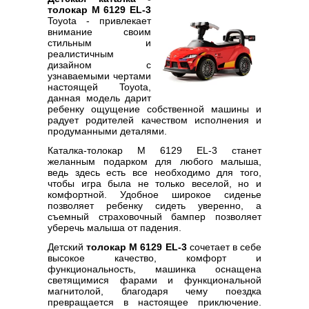
толокар M 6129 EL-3
Toyota - привлекает
внимание своим
стильным и
реалистичным
дизайном с
узнаваемыми чертами
настоящей Toyota,
данная модель дарит
ребенку ощущение собственной машины и
радует родителей качеством исполнения и
продуманными деталями.
Каталка-толокар M 6129 EL-3 станет
желанным подарком для любого малыша,
ведь здесь есть все необходимо для того,
чтобы игра была не только веселой, но и
комфортной. Удобное широкое сиденье
позволяет ребенку сидеть уверенно, а
съемный страховочный бампер позволяет
уберечь малыша от падения.
Детский
толокар M 6129 EL-3
сочетает в себе
высокое качество, комфорт и
функциональность, машинка оснащена
светящимися фарами и функциональной
магнитолой, благодаря чему поездка
превращается в настоящее приключение.