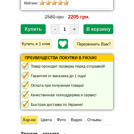
Рейтинг:
2205 грн.
2580 грн
-
+
Перезвонить Вам?
ПРЕИМУЩЕСТВА ПОКУПКИ В FIKSIKI
Товар проходит проверку перед отправкой!
Гарантия от магазина до 1 года!
Оплата при получении товара!
Качественная техподдержка и сервис!
Быстрая доставка по Украине!
Хар-ки
Цвета
Фото
Видео
Отзывы
Детская каталка -