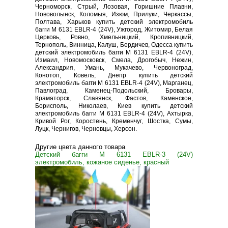
Черноморск, Стрый, Лозовая, Горишние Плавни,
Нововолынск, Коломыя, Изюм, Прилуки, Черкассы,
Полтава, Харьков купить детский электромобиль
багги M 6131 EBLR-4 (24V), Ужгород, Житомир, Белая
Церковь, Ровно, Хмельницкий, Кропивницкий,
Тернополь, Винница, Калуш, Бердичев, Одесса купить
детский электромобиль багги M 6131 EBLR-4 (24V),
Измаил, Новомосковск, Смела, Дрогобыч, Нежин,
Александрия, Умань, Мукачево, Червоноград,
Конотоп, Ковель, Днепр купить детский
электромобиль багги M 6131 EBLR-4 (24V), Марганец,
Павлоград, Каменец-Подольский, Бровары,
Краматорск, Славянск, Фастов, Каменское,
Борисполь, Николаев, Киев купить детский
электромобиль багги M 6131 EBLR-4 (24V), Ахтырка,
Кривой Рог, Коростень, Кременчуг, Шостка, Сумы,
Луцк, Чернигов, Черновцы, Херсон.
Другие цвета данного товара
Детский багги M 6131 EBLR-3 (24V)
электромобиль, кожаное сиденье, красный