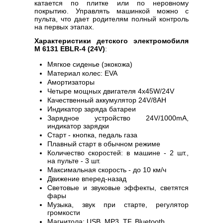
катается по плитке или по неровному
покрытию. Управлять машинкой можно с
пульта, что дает родителям полный контроль
на первых этапах.
Характеристики детского электромобиля
M 6131 EBLR-4 (24V)
:
Мягкое сиденье (экокожа)
Материал колес: EVA
Амортизаторы
Четыре мощных двигателя 4х45W/24V
Качественный аккумулятор 24V/8AH
Индикатор заряда батареи
Зарядное устройство 24V/1000mA,
индикатор зарядки
Старт - кнопка, педаль газа
Плавный старт в обычном режиме
Количество скоростей: в машине - 2 шт.,
на пульте - 3 шт.
Максимальная скорость - до 10 км/ч
Движение вперед-назад
Световые и звуковые эффекты, светятся
фары
Музыка, звук при старте, регулятор
громкости
Магнитола: USB, MP3, TF, Bluetooth