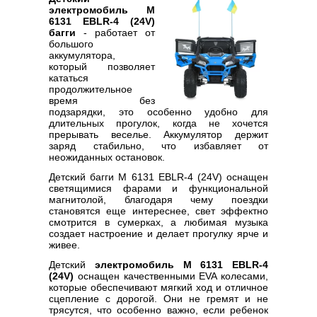
электромобиль M
6131 EBLR-4 (24V)
багги
- работает от
большого
аккумулятора,
который позволяет
кататься
продолжительное
время без
подзарядки, это особенно удобно для
длительных прогулок, когда не хочется
прерывать веселье. Аккумулятор держит
заряд стабильно, что избавляет от
неожиданных остановок.
Детский багги M 6131 EBLR-4 (24V) оснащен
светящимися фарами и функциональной
магнитолой, благодаря чему поездки
становятся еще интереснее, свет эффектно
смотрится в сумерках, а любимая музыка
создает настроение и делает прогулку ярче и
живее.
Детский
электромобиль M 6131 EBLR-4
(24V)
оснащен качественными EVA колесами,
которые обеспечивают мягкий ход и отличное
сцепление с дорогой. Они не гремят и не
трясутся, что особенно важно, если ребенок