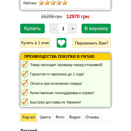
Рейтинг:
12970 грн.
16206 грн
-
+
Перезвонить Вам?
ПРЕИМУЩЕСТВА ПОКУПКИ В FIKSIKI
Товар проходит проверку перед отправкой!
Гарантия от магазина до 1 года!
Оплата при получении товара!
Качественная техподдержка и сервис!
Быстрая доставка по Украине!
Хар-ки
Цвета
Фото
Видео
Отзывы
Детский