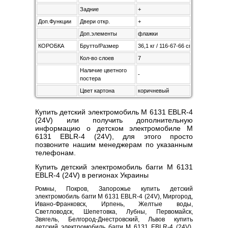
Задние
+
Доп.Функции
Двери откр.
+
Доп.элементы
флажки
КОРОБКА
Брутто/Размер
36,1 кг / 116-67-66 см
Кол-во слоев
7
Наличие цветного
-
постера
Цвет картона
коричневый
Купить детский электромобиль M 6131 EBLR-4
(24V) или получить дополнительную
информацию о детском электромобиле M
6131 EBLR-4 (24V), для этого просто
позвоните нашим менеджерам по указанным
телефонам.
Купить детский электромобиль багги M 6131
EBLR-4 (24V) в регионах Украины
Ромны, Покров, Запорожье купить детский
электромобиль багги M 6131 EBLR-4 (24V), Миргород,
Ивано-Франковск, Ирпень, Желтые воды,
Светловодск, Шепетовка, Лубны, Первомайск,
Звягель, Белгород-Днестровский, Львов купить
детский электромобиль багги M 6131 EBLR-4 (24V),