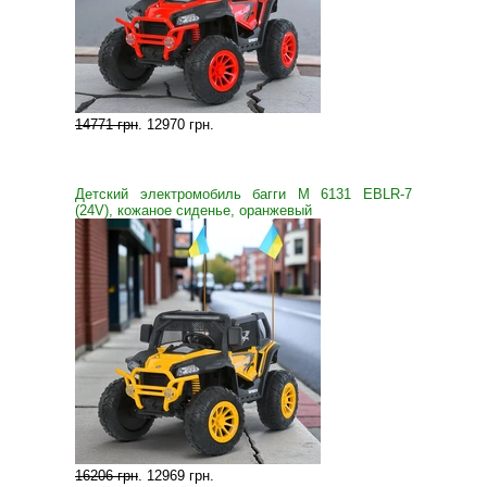
14771 грн
.
12970 грн
.
Детский электромобиль багги M 6131 EBLR-7
(24V), кожаное сиденье, оранжевый
16206 грн
.
12969 грн
.