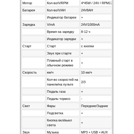
Мотор
Кол-во/V/RPM
4*45W / 24V / RPM17000
Батарея
Кол-во/V/AH
24V8AH
Индикатор батареи
+
Зарядка
V/mA
24V/1000mA
Время на зарядку
8-12 ч
Индикатор зарядки
+
Старт
Старт
с кнопки
Звук при старте
+
Плавный старт в
+
обычном режиме
Скорость
км/ч
10 км/ч
Кол-во скоростей на
2/3
панели/на пульте
Педаль газа
+
Педаль-тормоз
-
Свет
Фары
Передние/Задние
Подсветка
+
Кнопка вкл/выкл
+
света
Звук
Музыка
MP3 + USB + AUX