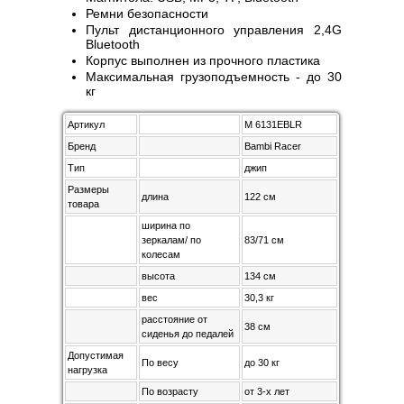
Ремни безопасности
Пульт дистанционного управления 2,4G
Bluetooth
Корпус выполнен из прочного пластика
Максимальная грузоподъемность - до 30
кг
Артикул
M 6131EBLR
Бренд
Bambi Racer
Тип
джип
Размеры
длина
122 см
товара
ширина по
зеркалам/ по
83/71 см
колесам
высота
134 см
вес
30,3 кг
расстояние от
38 см
сиденья до педалей
Допустимая
По весу
до 30 кг
нагрузка
По возрасту
от 3-х лет