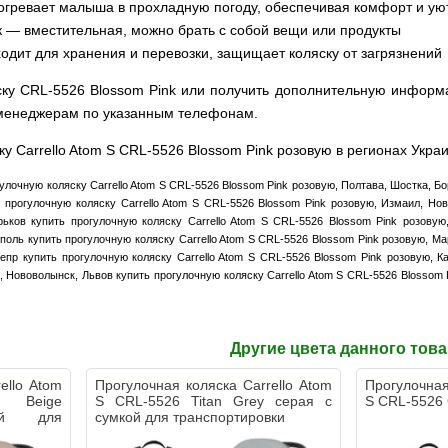
огревает малыша в прохладную погоду, обеспечивая комфорт и ую
к — вместительная, можно брать с собой вещи или продукты
одит для хранения и перевозки, защищает коляску от загрязнений
ску CRL-5526 Blossom Pink или получить дополнительную информа
 менеджерам по указанным телефонам.
ку Carrello Atom S CRL-5526 Blossom Pink розовую в регионах Укра
гулочную коляску Carrello Atom S CRL-5526 Blossom Pink розовую, Полтава, Шостка, Б
 прогулочную коляску Carrello Atom S CRL-5526 Blossom Pink розовую, Измаил, Но
ков купить прогулочную коляску Carrello Atom S CRL-5526 Blossom Pink розовую,
поль купить прогулочную коляску Carrello Atom S CRL-5526 Blossom Pink розовую, Ма
епр купить прогулочную коляску Carrello Atom S CRL-5526 Blossom Pink розовую, 
, Нововолынск, Львов купить прогулочную коляску Carrello Atom S CRL-5526 Blossom
Другие цвета данного тов
ello Atom
Прогулочная коляска Carrello Atom
Прогулочная
g Beige
S CRL-5526 Titan Grey серая с
S CRL-5526 
ой для
сумкой для транспортировки