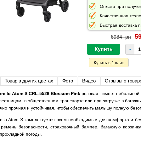
Оплата при получе
Качественная техпо
Быстрая доставка п
59
6984 грн
-
Товар в других цветах
Фото
Видео
Отзывы о товар
rello Atom S CRL-5526 Blossom Pink
розовая - имеет небольшой 
лестницам, в общественном транспорте или при загрузке в багажн
очно прочная и устойчивая, чтобы обеспечить малышу полную безоп
rello Atom S комплектуется всем необходимым для комфорта и б
ремень безопасности, страховочный бампер, багажную корзинку
 прохладной погоды.