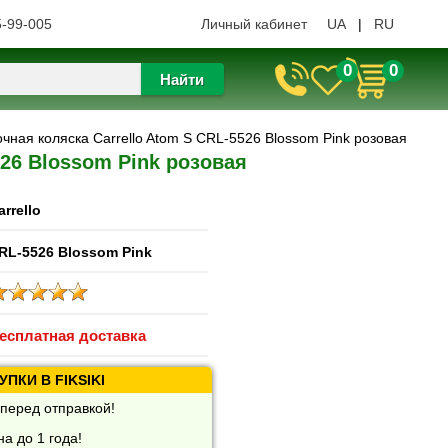
5-99-005
Личный кабинет
UA
|
RU
0
0
Найти
очная коляска Carrello Atom S CRL-5526 Blossom Pink розовая
526 Blossom Pink розовая
arrello
RL-5526 Blossom Pink
есплатная доставка
ПКИ В FIKSIKI
перед отправкой!
а до 1 года!