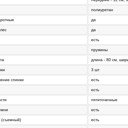
полиуретан
оротные
да
олес
да
есть
пружины
та
длина - 80 см, шири
нки
3 шт
жение спинки
есть
есть
ости
пятиточечные
емни
есть
 (съемный)
есть