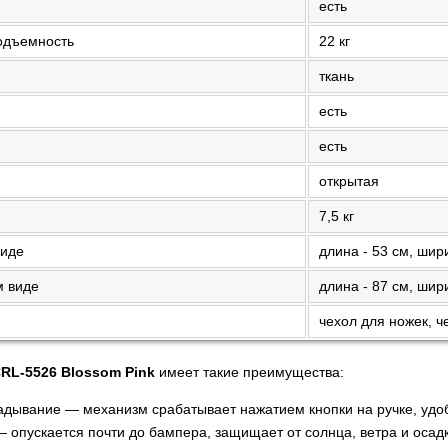
есть
одъемность
22 кг
ткань
есть
есть
открытая
7,5 кг
виде
длина - 53 см, шири
м виде
длина - 87 см, шири
чехол для ножек, ч
 CRL-5526 Blossom Pink
имеет такие преимущества:
адывание — механизм срабатывает нажатием кнопки на ручке, удо
 опускается почти до бампера, защищает от солнца, ветра и осад