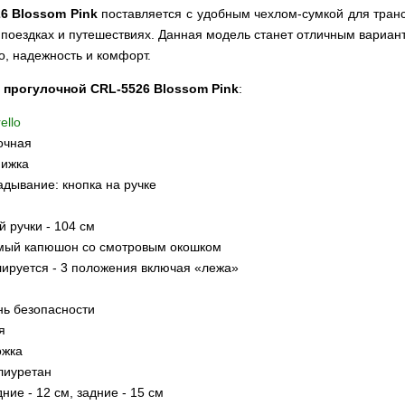
6 Blossom Pink
поставляется с удобным чехлом-сумкой для транс
поездках и путешествиях. Данная модель станет отличным вариант
о, надежность и комфорт.
 прогулочной CRL-5526 Blossom Pink
:
ello
очная
нижка
адывание: кнопка на ручке
 ручки - 104 см
мый капюшон со смотровым окошком
лируется - 3 положения включая ‎«лежа»
нь безопасности
я
ожка
лиуретан
ние - 12 см, задние - 15 см