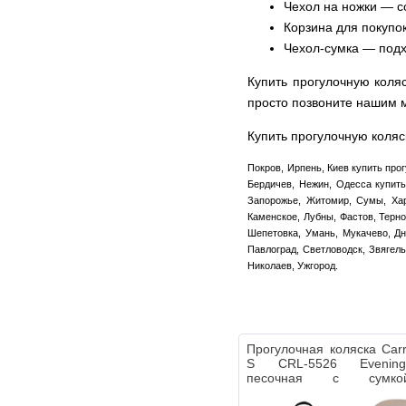
Чехол на ножки — с
Корзина для покупо
Чехол-сумка — подх
Купить прогулочную коля
просто позвоните нашим
Купить прогулочную коляс
Покров, Ирпень, Киев купить про
Бердичев, Нежин, Одесса купить
Запорожье, Житомир, Сумы, Харь
Каменское, Лубны, Фастов, Терно
Шепетовка, Умань, Мукачево, Дн
Павлоград, Светловодск, Звягель
Николаев, Ужгород.
Прогулочная коляска Carr
S CRL-5526 Evenin
песочная с сумк
транспортировки