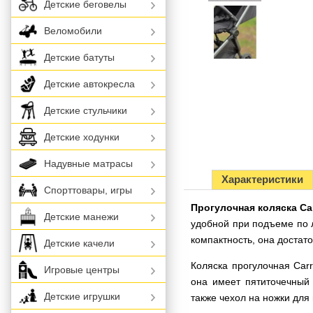
Детские беговелы
Веломобили
Детские батуты
Детские автокресла
Детские стульчики
Детские ходунки
Надувные матрасы
Характеристики
Спорттовары, игры
Прогулочная коляска Car
Детские манежи
удобной при подъеме по 
компактность, она достат
Детские качели
Коляска прогулочная Car
Игровые центры
она имеет пятиточечный 
Детские игрушки
также чехол на ножки для