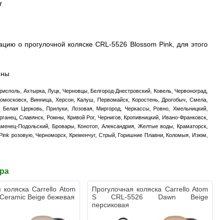
т
цию о прогулочной коляске CRL-5526 Blossom Pink, для этого
ины
орисполь, Ахтырка, Луцк, Черновцы, Белгород-Днестровский, Ковель, Червоноград,
вомосковск, Винница, Херсон, Калуш, Первомайск, Коростень, Дрогобыч, Смела,
 Белая Церковь, Прилуки, Лозовая, Миргород, Черкассы, Ровно, Хмельницкий,
рганец, Славянск, Ромны, Кривой Рог, Чернигов, Кропивницкий, Ивано-Франковск,
Каменец-Подольский, Бровары, Конотоп, Александрия, Желтые воды, Краматорск,
 Pink розовую, Черноморск, Кременчуг, Стрый, Горишние Плавни, Коломыя, Изюм,
ара
 коляска Carrello Atom
Прогулочная коляска Carrello Atom
Ceramic Beige бежевая
S CRL-5526 Dawn Beige
персиковая