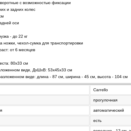
оворотные с возможностью фиксации
их и задних колес
см
задней оси
зка - до 22 кг
на ножки, чехол-сумка для транспортировки
аст: от 6 месяцев
еста: 80х33 см
сложенном виде, ДхШхВ: 53х45х33 см
азложенном виде: длина - 87 см, ширина - 45 см, высота - 104 см
Carrello
прогулочная
ия
автоматический
есть
передние - 12 см, 