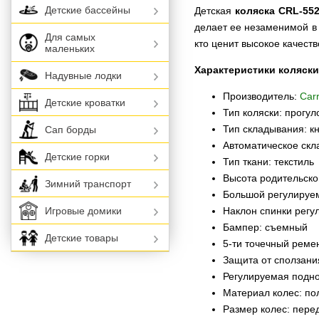
Детские бассейны
Детская
коляска CRL-552
делает ее незаменимой в 
Для самых
кто ценит высокое качеств
маленьких
Характеристики коляски
Надувные лодки
Производитель:
Carr
Детские кроватки
Тип коляски: прогул
Тип складывания: к
Сап борды
Автоматическое скл
Детские горки
Тип ткани: текстиль
Высота родительской
Зимний транспорт
Большой регулируе
Наклон спинки регу
Игровые домики
Бампер: съемный
Детские товары
5-ти точечный реме
Защита от сползани
Регулируемая подн
Материал колес: по
Размер колес: перед