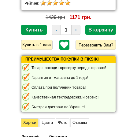
Рейтинг:
1171 грн.
1429 грн
-
+
Перезвонить Вам?
ПРЕИМУЩЕСТВА ПОКУПКИ В FIKSIKI
Товар проходит проверку перед отправкой!
Гарантия от магазина до 1 года!
Оплата при получении товара!
Качественная техподдержка и сервис!
Быстрая доставка по Украине!
Хар-ки
Цвета
Фото
Отзывы
Детский беговел