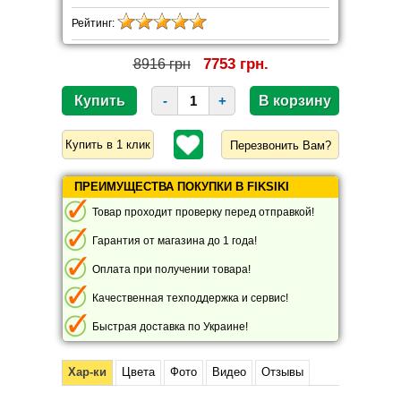
Рейтинг:
7753 грн.
8916 грн
-
+
Перезвонить Вам?
ПРЕИМУЩЕСТВА ПОКУПКИ В FIKSIKI
Товар проходит проверку перед отправкой!
Гарантия от магазина до 1 года!
Оплата при получении товара!
Качественная техподдержка и сервис!
Быстрая доставка по Украине!
Хар-ки
Цвета
Фото
Видео
Отзывы