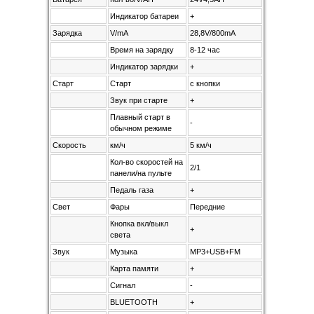
Индикатор батареи
+
Зарядка
V/mA
28,8V/800mA
Время на зарядку
8-12 час
Индикатор зарядки
+
Старт
Старт
с кнопки
Звук при старте
+
Плавный старт в
-
обычном режиме
Скорость
км/ч
5 км/ч
Кол-во скоростей на
2/1
панели/на пульте
Педаль газа
+
Свет
Фары
Передние
Кнопка вкл/выкл
+
света
Звук
Музыка
MP3+USB+FM
Карта памяти
+
Сигнал
-
BLUETOOTH
+