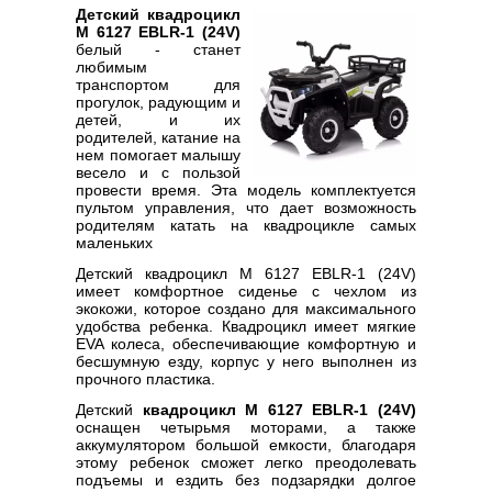
Детский квадроцикл
M 6127 EBLR-1 (24V)
белый - станет
любимым
транспортом для
прогулок, радующим и
детей, и их
родителей, катание на
нем помогает малышу
весело и с пользой
провести время. Эта модель комплектуется
пультом управления, что дает возможность
родителям катать на квадроцикле самых
маленьких
Детский квадроцикл M 6127 EBLR-1 (24V)
имеет комфортное сиденье с чехлом из
экокожи, которое создано для максимального
удобства ребенка. Квадроцикл имеет мягкие
EVA колеса, обеспечивающие комфортную и
бесшумную езду, корпус у него выполнен из
прочного пластика.
Детский
квадроцикл M 6127 EBLR-1 (24V)
оснащен четырьмя моторами, а также
аккумулятором большой емкости, благодаря
этому ребенок сможет легко преодолевать
подъемы и ездить без подзарядки долгое