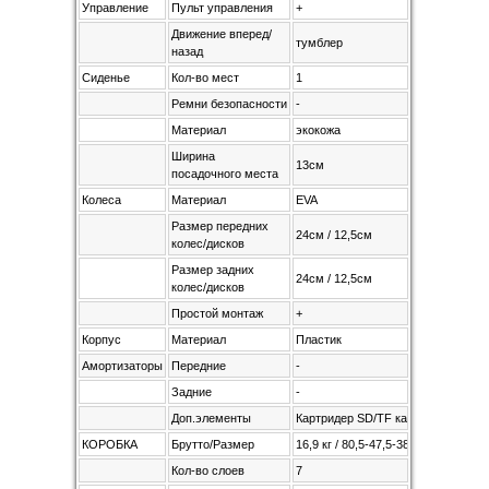
Управление
Пульт управления
+
Движение вперед/
тумблер
назад
Сиденье
Кол-во мест
1
Ремни безопасности
-
Материал
экокожа
Ширина
13см
посадочного места
Колеса
Материал
EVA
Размер передних
24см / 12,5см
колес/дисков
Размер задних
24см / 12,5см
колес/дисков
Простой монтаж
+
Корпус
Материал
Пластик
Амортизаторы
Передние
-
Задние
-
Доп.элементы
Картридер SD/TF карт
КОРОБКА
Брутто/Размер
16,9 кг / 80,5-47,5-38,5см
Кол-во слоев
7