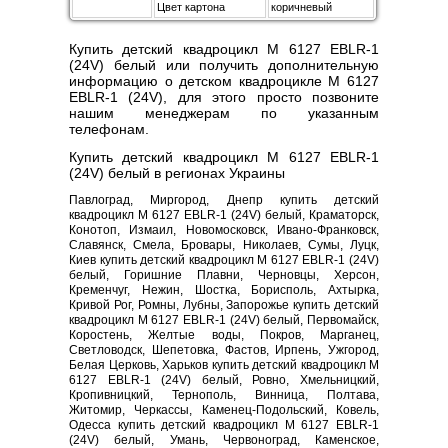
Цвет картона
коричневый
Купить детский квадроцикл M 6127 EBLR-1
(24V) белый или получить дополнительную
информацию о детском квадроцикле M 6127
EBLR-1 (24V), для этого просто позвоните
нашим менеджерам по указанным
телефонам.
Купить детский квадроцикл M 6127 EBLR-1
(24V) белый в регионах Украины
Павлоград, Миргород, Днепр купить детский
квадроцикл M 6127 EBLR-1 (24V) белый, Краматорск,
Конотоп, Измаил, Новомосковск, Ивано-Франковск,
Славянск, Смела, Бровары, Николаев, Сумы, Луцк,
Киев купить детский квадроцикл M 6127 EBLR-1 (24V)
белый, Горишние Плавни, Черновцы, Херсон,
Кременчуг, Нежин, Шостка, Борисполь, Ахтырка,
Кривой Рог, Ромны, Лубны, Запорожье купить детский
квадроцикл M 6127 EBLR-1 (24V) белый, Первомайск,
Коростень, Желтые воды, Покров, Марганец,
Светловодск, Шепетовка, Фастов, Ирпень, Ужгород,
Белая Церковь, Харьков купить детский квадроцикл M
6127 EBLR-1 (24V) белый, Ровно, Хмельницкий,
Кропивницкий, Тернополь, Винница, Полтава,
Житомир, Черкассы, Каменец-Подольский, Ковель,
Одесса купить детский квадроцикл M 6127 EBLR-1
(24V) белый, Умань, Червоноград, Каменское,