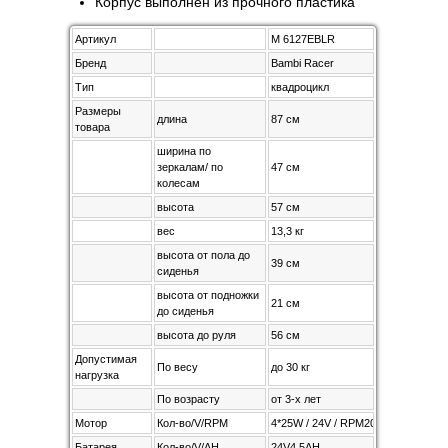
Корпус выполнен из прочного пластика
Артикул
M 6127EBLR
Бренд
Bambi Racer
Тип
квадроцикл
Размеры
длина
87 см
товара
ширина по
зеркалам/ по
47 см
колесам
высота
57 см
вес
13,3 кг
высота от пола до
39 см
сиденья
высота от подножки
21 cм
до сиденья
высота до руля
56 см
Допустимая
По весу
до 30 кг
нагрузка
По возрасту
от 3-х лет
Мотор
Кол-во/V/RPM
4*25W / 24V / RPM20000
Батарея
Кол-во/V/AH
24V4,5AH