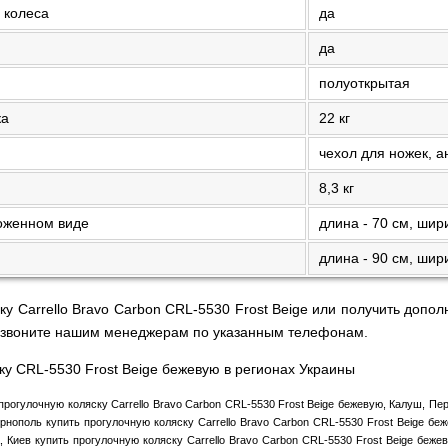
 колеса
да
да
полуоткрытая
ка
22 кг
чехол для ножек, а
8,3 кг
ложенном виде
длина - 70 см, шири
длина - 90 см, шири
ку Carrello Bravo Carbon CRL-5530 Frost Beige или получить доп
 позвоните нашим менеджерам по указанным телефонам.
ку CRL-5530 Frost Beige бежевую в регионах Украины
прогулочную коляску Carrello Bravo Carbon CRL-5530 Frost Beige бежевую, Калуш, П
рнополь купить прогулочную коляску Carrello Bravo Carbon CRL-5530 Frost Beige б
а, Киев купить прогулочную коляску Carrello Bravo Carbon CRL-5530 Frost Beige беже