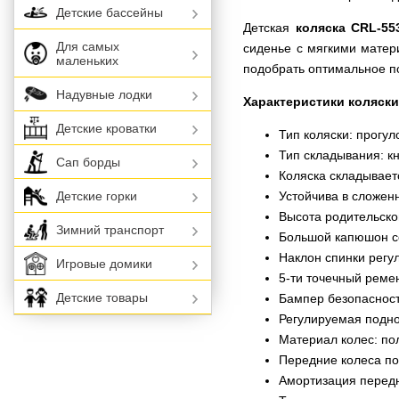
Детские бассейны
Детская
коляска CRL-553
Для самых
сиденье с мягкими матер
маленьких
подобрать оптимальное п
Надувные лодки
Характеристики коляски
Детские кроватки
Тип коляски: прогул
Тип складывания: к
Сап борды
Коляска складывает
Устойчива в сложен
Детские горки
Высота родительской
Зимний транспорт
Большой капюшон с
Наклон спинки регу
Игровые домики
5-ти точечный реме
Детские товары
Бампер безопаснос
Регулируемая подн
Материал колес: по
Передние колеса п
Амортизация передн