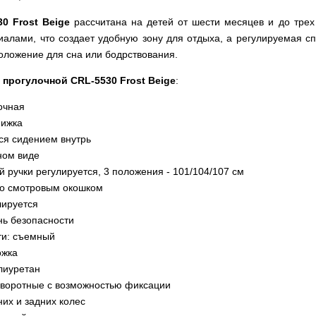
0 Frost Beige
рассчитана на детей от шести месяцев и до трех
иалами, что создает удобную зону для отдыха, а регулируемая с
оложение для сна или бодрствования.
 прогулочной CRL-5530 Frost Beige
:
очная
нижка
ся сидением внутрь
ном виде
 ручки регулируется, 3 положения - 101/104/107 см
о смотровым окошком
лируется
нь безопасности
ти: съемный
ожка
лиуретан
оворотные с возможностью фиксации
их и задних колес