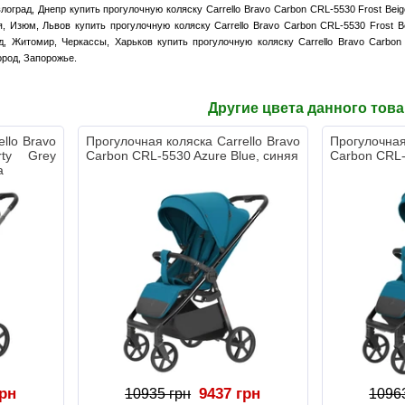
лоград, Днепр купить прогулочную коляску Carrello Bravo Carbon CRL-5530 Frost Be
, Изюм, Львов купить прогулочную коляску Carrello Bravo Carbon CRL-5530 Frost 
д, Житомир, Черкассы, Харьков купить прогулочную коляску Carrello Bravo Carbo
ород, Запорожье.
Другие цвета данного тов
llo Bravo
Прогулочная коляска Carrello Bravo
Прогулочная
rty Grey
Carbon CRL-5530 Azure Blue, синяя
Carbon CRL-
а
грн
9437 грн
10935 грн
1096