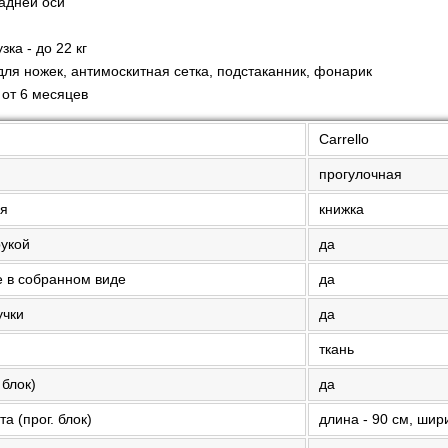
задней оси
ка - до 22 кг
для ножек, антимоскитная сетка, подстаканник, фонарик
 от 6 месяцев
Carrello
прогулочная
ия
книжка
рукой
да
е в собранном виде
да
учки
да
ткань
 блок)
да
а (прог. блок)
длина - 90 см, шири