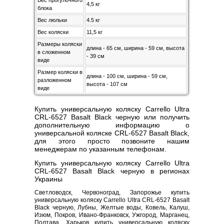
Вес прогулочного
4,5 кг
блока
Вес люльки
4.5 кг
Вес коляски
11,5 кг
Размеры коляски
длина - 65 см, ширина - 59 см, высота
в сложенном
- 39 см
виде
Размер коляски в
длина - 100 см, ширина - 59 см,
разложенном
высота - 107 см
виде
Купить универсальную коляску Carrello Ultra
CRL-6527 Basalt Black черную или получить
дополнительную информацию о
универсальной коляске CRL-6527 Basalt Black,
для этого просто позвоните нашим
менеджерам по указанным телефонам.
Купить универсальную коляску Carrello Ultra
CRL-6527 Basalt Black черную в регионах
Украины
Светловодск, Червоноград, Запорожье купить
универсальную коляску Carrello Ultra CRL-6527 Basalt
Black черную, Лубны, Желтые воды, Ковель, Калуш,
Изюм, Покров, Ивано-Франковск, Ужгород, Марганец,
Полтава, Харьков купить универсальную коляску