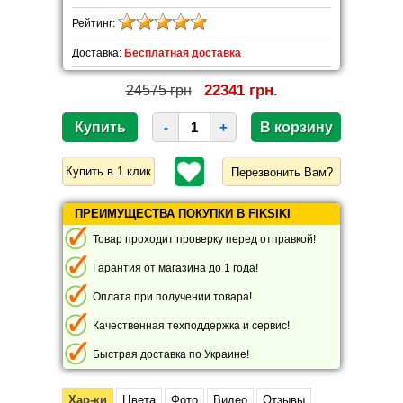
Рейтинг:
Доставка:
Бесплатная доставка
22341 грн.
24575 грн
-
+
Перезвонить Вам?
ПРЕИМУЩЕСТВА ПОКУПКИ В FIKSIKI
Товар проходит проверку перед отправкой!
Гарантия от магазина до 1 года!
Оплата при получении товара!
Качественная техподдержка и сервис!
Быстрая доставка по Украине!
Хар-ки
Цвета
Фото
Видео
Отзывы