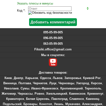
Указать плюсы и минусы
Код *:
095-05-99-005
096-05-99-005
063-05-99-005
Fiksiki.office@gmail.com
Мы в соцсетях:
Доставка товаров:
Киев
,
Днепр
,
Харьков
,
Одесса
,
Львов
,
Запорожье
,
Кривой Рог
,
Винница
,
Полтава
,
Чернигов
,
Луцк
,
Черновцы
,
Ужгород
,
Херсон
,
Николаев
,
Сумы
,
Ивано-Франковск
,
Кропивницкий
,
Тернополь
,
Житомир
,
Черкассы
,
Ровно
,
Хмельницкий
,
Каменское
,
Кременчуг
,
Краматорск
,
Белая Церковь
,
Павлоград
,
Славянск
,
Каменец-
Подольский
,
Бровары
,
Конотоп
,
Умань
,
Мукачево
,
Александрия
,