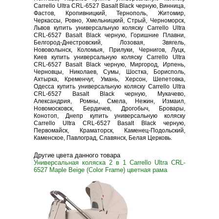
Carrello Ultra CRL-6527 Basalt Black черную, Винница,
Фастов, Кропивницкий, Тернополь, Житомир,
Черкассы, Ровно, Хмельницкий, Стрый, Черноморск,
Львов купить универсальную коляску Carrello Ultra
CRL-6527 Basalt Black черную, Горишние Плавни,
Белгород-Днестровский, Лозовая, Звягель,
Нововолынск, Коломыя, Прилуки, Чернигов, Луцк,
Киев купить универсальную коляску Carrello Ultra
CRL-6527 Basalt Black черную, Миргород, Ирпень,
Черновцы, Николаев, Сумы, Шостка, Борисполь,
Ахтырка, Кременчуг, Умань, Херсон, Шепетовка,
Одесса купить универсальную коляску Carrello Ultra
CRL-6527 Basalt Black черную, Мукачево,
Александрия, Ромны, Смела, Нежин, Измаил,
Новомосковск, Бердичев, Дрогобыч, Бровары,
Конотоп, Днепр купить универсальную коляску
Carrello Ultra CRL-6527 Basalt Black черную,
Первомайск, Краматорск, Каменец-Подольский,
Каменское, Павлоград, Славянск, Белая Церковь.
Другие цвета данного товара
Универсальная коляска 2 в 1 Carrello Ultra CRL-
6527 Maple Beige (Color Frame) цветная рама