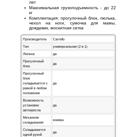
лет
Максимальная грузоподъемность - до 22
кг
Комплектация: прогулочный блок, люлька,
чехол на ноги, сумочка для мамы,
дождевик, москитная сетка
Производитель
Carrello
Тип
универсальная (2 в 1)
Люлька
да
Прогулочный
да
блок
Прогулочный
блок
складывается с
да
рамой в любом
положении
Возможность
установки
да
автокресла
Механизм
книжка
складывания
Складывается
да
одной рукой