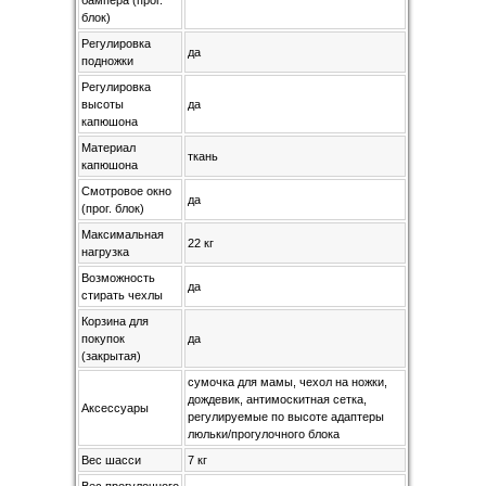
бампера (прог.
блок)
Регулировка
да
подножки
Регулировка
высоты
да
капюшона
Материал
ткань
капюшона
Смотровое окно
да
(прог. блок)
Максимальная
22 кг
нагрузка
Возможность
да
стирать чехлы
Корзина для
покупок
да
(закрытая)
сумочка для мамы, чехол на ножки,
дождевик, антимоскитная сетка,
Аксессуары
регулируемые по высоте адаптеры
люльки/прогулочного блока
Вес шасси
7 кг