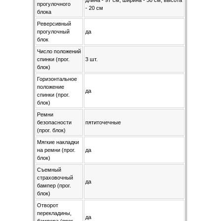
длина - 97 см, ширина - 30 см, высота
прогулочного
- 20 см
блока
Реверсивный
прогулочный
да
блок
Число положений
спинки (прог.
3 шт.
блок)
Горизонтальное
положение
да
спинки (прог.
блок)
Ремни
безопасности
пятиточечные
(прог. блок)
Мягкие накладки
на ремни (прог.
да
блок)
Съемный
страховочный
да
бампер (прог.
блок)
Отворот
перекладины,
да