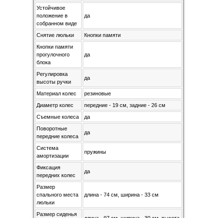
Устойчивое
положение в
да
собранном виде
Снятие люльки
Кнопки памяти
Кнопки памяти
прогулочного
да
блока
Регулировка
да
высоты ручки
Материал колес
резиновые
Диаметр колес
передние - 19 см, задние - 26 см
Съемные колеса
да
Поворотные
да
передние колеса
Система
пружины
амортизации
Фиксация
да
передних колес
Размер
спального места
длина - 74 см, ширина - 33 см
люльки
Размер сиденья