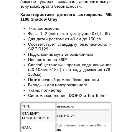
боковых ударах, создавая дополнительную
зону комфорта и безопасности.
Характеристики детского автокресла ME
1188 Shadow Gray
:
Тип: автокресло
Фаза: 1, 2 (соответствует группе 0+I, II, III)
Для детей ростом: от 40 см до 150 см
Соответствует стандарту безопасности: i-
SIZE R129
Подголовник мультипозиционный
Поворотное на 360º
Способ установки: против хода движения
(40-105см ≤18кг) / по ходу движения (76-
150см)
Пятиточечный ремень безопасности
Вкладыш для новорожденного
Ткань: полиестер
Система крепления: ISOFIX и Top Tether
ТИП:
автокресло
СТАНДАРТ
i-SIZE R129
БЕЗОПАСНОСТИ:
1,2 (соответствует группе 0+I, II,
ФАЗА:
III)