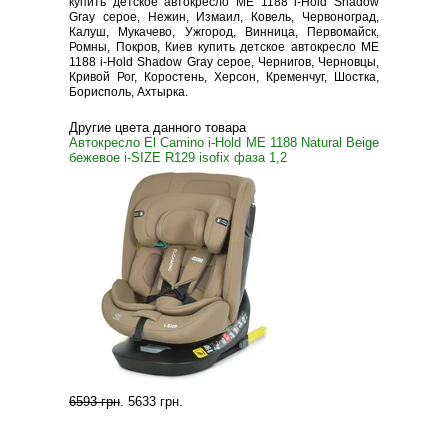
купить детское автокресло ME 1188 i-Hold Shadow
Gray серое, Нежин, Измаил, Ковель, Червоноград,
Калуш, Мукачево, Ужгород, Винница, Первомайск,
Ромны, Покров, Киев купить детское автокресло ME
1188 i-Hold Shadow Gray серое, Чернигов, Черновцы,
Кривой Рог, Коростень, Херсон, Кременчуг, Шостка,
Борисполь, Ахтырка.
Другие цвета данного товара
Автокресло El Camino i-Hold ME 1188 Natural Beige
бежевое i-SIZE R129 isofix фаза 1,2
6593 грн
.
5633 грн
.