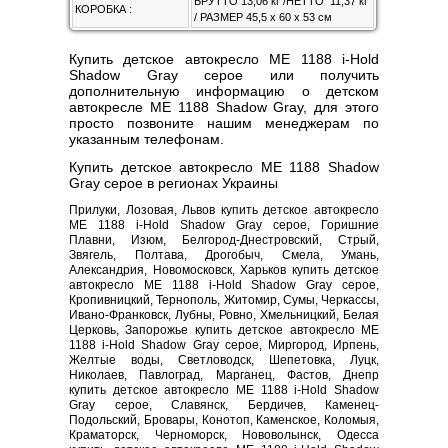
БРУТТО 13,06 кг /НЕТТО 11,37 кг
КОРОБКА :
/ РАЗМЕР 45,5 х 60 х 53 см
Купить детское автокресло ME 1188 i-Hold
Shadow Gray серое или получить
дополнительную информацию о детском
автокресле ME 1188 Shadow Gray, для этого
просто позвоните нашим менеджерам по
указанным телефонам.
Купить детское автокресло ME 1188 Shadow
Gray серое в регионах Украины
Прилуки, Лозовая, Львов купить детское автокресло
ME 1188 i-Hold Shadow Gray серое, Горишние
Плавни, Изюм, Белгород-Днестровский, Стрый,
Звягель, Полтава, Дрогобыч, Смела, Умань,
Александрия, Новомосковск, Харьков купить детское
автокресло ME 1188 i-Hold Shadow Gray серое,
Кропивницкий, Тернополь, Житомир, Сумы, Черкассы,
Ивано-Франковск, Лубны, Ровно, Хмельницкий, Белая
Церковь, Запорожье купить детское автокресло ME
1188 i-Hold Shadow Gray серое, Миргород, Ирпень,
Желтые воды, Светловодск, Шепетовка, Луцк,
Николаев, Павлоград, Марганец, Фастов, Днепр
купить детское автокресло ME 1188 i-Hold Shadow
Gray серое, Славянск, Бердичев, Каменец-
Подольский, Бровары, Конотоп, Каменское, Коломыя,
Краматорск, Черноморск, Нововолынск, Одесса