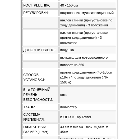
РОСТ РЕБЕНКА:
40 - 150 см
РЕГУЛИРОВКИ:
подголовник, мультипозиционный
наклон спинки (при установке по
ходу движения) - 3 положения
наклон спинки (при установке
против хода движения) - 3
положения
ДОПОЛНИТЕЛЬНО:
подушка
вкладыш для новорожденного
поворот на 360
против хода движения (40-105см
СПОСОБ
≤18кг) / по ходу движения (76-
УСТАНОВКИ:
150см)
5-ти ТОЧЕЧНЫЙ
РЕМЕНЬ
есть
БЕЗОПАСНОСТИ:
ТКАНЬ:
полиестер
СИСТЕМА
ISOFIX и Top Tether
КРЕПЛЕНИЯ:
ГАБАРИТНЫЙ
43 см х min 54 - max 75,5см х
РАЗМЕР (ш*в*г):
45см