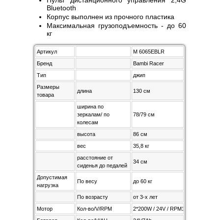
Пульт дистанционного управления 2,4G
Bluetooth
Корпус выполнен из прочного пластика
Максимальная грузоподъемность - до 60
кг
Артикул
M 6065EBLR
Бренд
Bambi Racer
Тип
джип
Размеры
длина
130 см
товара
ширина по
зеркалам/ по
78/79 см
колесам
высота
86 см
вес
35,8 кг
расстояние от
34 см
сиденья до педалей
Допустимая
По весу
до 60 кг
нагрузка
По возрасту
от 3-х лет
Мотор
Кол-во/V/RPM
2*200W / 24V / RPM12000