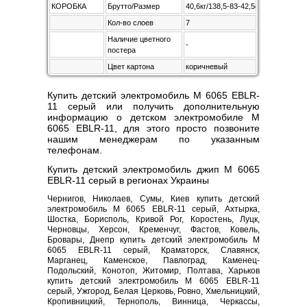
КОРОБКА
Брутто/Размер
40,6кг/138,5-83-42,5см
Кол-во слоев
7
Наличие цветного
-
постера
Цвет картона
коричневый
Купить детский электромобиль M 6065 EBLR-
11 серый или получить дополнительную
информацию о детском электромобиле M
6065 EBLR-11, для этого просто позвоните
нашим менеджерам по указанным
телефонам.
Купить детский электромобиль джип M 6065
EBLR-11 серый в регионах Украины
Чернигов, Николаев, Сумы, Киев купить детский
электромобиль M 6065 EBLR-11 серый, Ахтырка,
Шостка, Борисполь, Кривой Рог, Коростень, Луцк,
Черновцы, Херсон, Кременчуг, Фастов, Ковель,
Бровары, Днепр купить детский электромобиль M
6065 EBLR-11 серый, Краматорск, Славянск,
Марганец, Каменское, Павлоград, Каменец-
Подольский, Конотоп, Житомир, Полтава, Харьков
купить детский электромобиль M 6065 EBLR-11
серый, Ужгород, Белая Церковь, Ровно, Хмельницкий,
Кропивницкий, Тернополь, Винница, Черкассы,