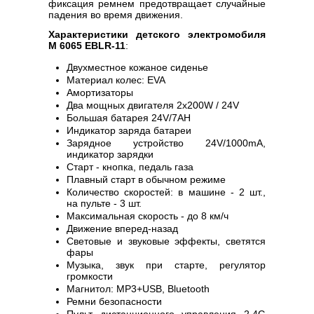
фиксация ремнем предотвращает случайные
падения во время движения.
Характеристики детского электромобиля
M 6065 EBLR-11
:
Двухместное кожаное сиденье
Материал колес: EVA
Амортизаторы
Два мощных двигателя 2х200W / 24V
Большая батарея 24V/7AH
Индикатор заряда батареи
Зарядное устройство 24V/1000mA,
индикатор зарядки
Старт - кнопка, педаль газа
Плавный старт в обычном режиме
Количество скоростей: в машине - 2 шт.,
на пульте - 3 шт.
Максимальная скорость - до 8 км/ч
Движение вперед-назад
Световые и звуковые эффекты, светятся
фары
Музыка, звук при старте, регулятор
громкости
Магнитол: MP3+USB, Bluetooth
Ремни безопасности