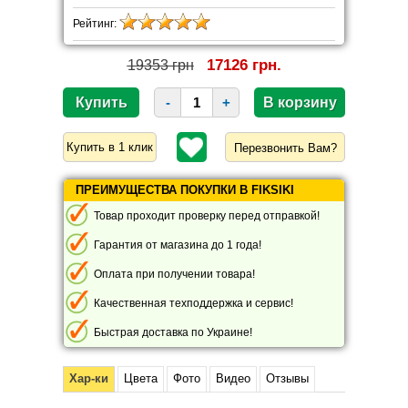
Рейтинг:
17126 грн.
19353 грн
-
+
Перезвонить Вам?
ПРЕИМУЩЕСТВА ПОКУПКИ В FIKSIKI
Товар проходит проверку перед отправкой!
Гарантия от магазина до 1 года!
Оплата при получении товара!
Качественная техподдержка и сервис!
Быстрая доставка по Украине!
Хар-ки
Цвета
Фото
Видео
Отзывы