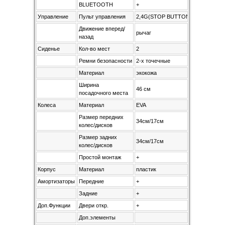
BLUETOOTH
+
Управление
Пульт управления
2,4G(STOP BUTTON)
Движение вперед/
рычаг
назад
Сиденье
Кол-во мест
2
Ремни безопасности
2-х точечные
Материал
экокожа
Ширина
46 см
посадочного места
Колеса
Материал
EVA
Размер передних
34см/17см
колес/дисков
Размер задних
34см/17см
колес/дисков
Простой монтаж
+
Корпус
Материал
пластик
Амортизаторы
Передние
+
Задние
+
Доп.Функции
Двери откр.
+
Доп.элементы