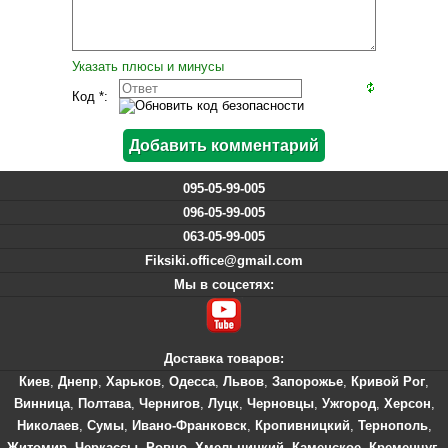
Указать плюсы и минусы
Код *:
095-05-99-005
096-05-99-005
063-05-99-005
Fiksiki.office@gmail.com
Мы в соцсетях:
Доставка товаров:
Киев
,
Днепр
,
Харьков
,
Одесса
,
Львов
,
Запорожье
,
Кривой Рог
,
Винница
,
Полтава
,
Чернигов
,
Луцк
,
Черновцы
,
Ужгород
,
Херсон
,
Николаев
,
Сумы
,
Ивано-Франковск
,
Кропивницкий
,
Тернополь
,
Житомир
,
Черкассы
,
Ровно
,
Хмельницкий
,
Каменское
,
Кременчуг
,