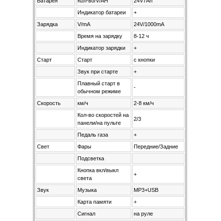
Батарея
Кол-во/V/AH
24V7Ah
Индикатор батареи
+
Зарядка
V/mA
24V/1000mA
Время на зарядку
8-12 ч
Индикатор зарядки
+
Старт
Старт
с кнопки
Звук при старте
+
Плавный старт в
-
обычном режиме
Скорость
км/ч
2-8 км/ч
Кол-во скоростей на
2/3
панели/на пульте
Педаль газа
+
Свет
Фары
Передние/Задние
Подсветка
Кнопка вкл/выкл
+
света
Звук
Музыка
MP3+USB
Карта памяти
+
Сигнал
на руле