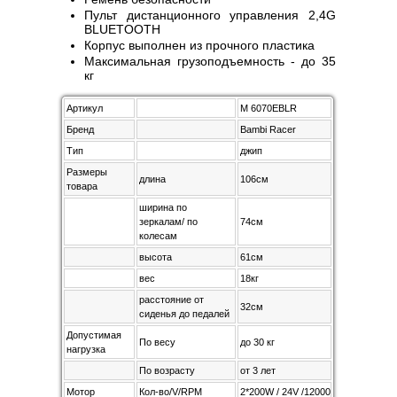
Пульт дистанционного управления 2,4G
BLUETOOTH
Корпус выполнен из прочного пластика
Максимальная грузоподъемность - до 35
кг
Артикул
M 6070EBLR
Бренд
Bambi Racer
Тип
джип
Размеры
длина
106см
товара
ширина по
зеркалам/ по
74см
колесам
высота
61см
вес
18кг
расстояние от
32см
сиденья до педалей
Допустимая
По весу
до 30 кг
нагрузка
По возрасту
от 3 лет
Мотор
Кол-во/V/RPM
2*200W / 24V /12000RPM