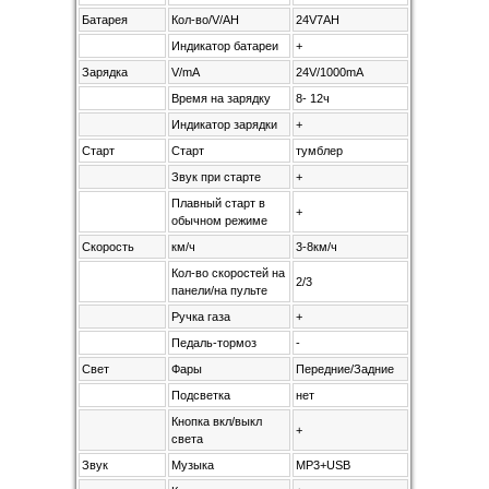
Батарея
Кол-во/V/AH
24V7AH
Индикатор батареи
+
Зарядка
V/mA
24V/1000mA
Время на зарядку
8- 12ч
Индикатор зарядки
+
Старт
Старт
тумблер
Звук при старте
+
Плавный старт в
+
обычном режиме
Скорость
км/ч
3-8км/ч
Кол-во скоростей на
2/3
панели/на пульте
Ручка газа
+
Педаль-тормоз
-
Свет
Фары
Передние/Задние
Подсветка
нет
Кнопка вкл/выкл
+
света
Звук
Музыка
MP3+USB