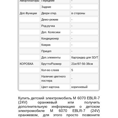
Амортизаторы
Передние
-
Задние
-
Доп.Функции
Двери откр.
в стороны
Демо-режим
-
Род.ручка
-
Доп. Колесики
-
Кондиционер
-
Коврик
-
Прицеп
-
Доп.элементы
Картридер для SD/TF карт
КОРОБКА
Брутто/Размер
21кг/97-56-38см
Кол-во слоев
5
Наличие цветного
-
постера
Цвет картона
коричневый
Купить детский электромобиль M 6070 EBLR-7
(24V) оранжевый или получить
дополнительную информацию о детском
электромобиле M 6070 EBLR-7 (24V)
оранжевом, для этого просто позвоните