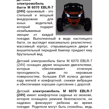
электромобиль
багги M 6070 EBLR-7
(24V)
оранжевый - это
стильный и мощный
внедорожник для
юных водителей,
который подарит
незабываемые
эмоции от каждой
поездки. Выполненный в виде настоящего
багги, он выглядит максимально реалистично:
массивный корпус, открывающиеся двери и
внушительный передний бампер придают ему
брутальный вид.
Детский электромобиль багги M 6070 EBLR-7
(24V) оснащен двумя мощными двигателями,
которые обеспечивают отличную
проходимость даже по неровным
поверхностям, большие EVA колеса делают
езду мягкой и комфортной, снижая вибрации
и обеспечивая хорошее сцепление с дорогой.
Детский
электромобиль M 6070 EBLR-7
(24V)
имеет комфортное сиденье из экокожи,
которое оснащено ремнем безопасности, он
надежно фиксирует ребенка во время
поездки. Родители могут быть спокойны, ведь