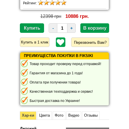
Рейтинг:
10886 грн.
12398 грн
-
+
Перезвонить Вам?
ПРЕИМУЩЕСТВА ПОКУПКИ В FIKSIKI
Товар проходит проверку перед отправкой!
Гарантия от магазина до 1 года!
Оплата при получении товара!
Качественная техподдержка и сервис!
Быстрая доставка по Украине!
Хар-ки
Цвета
Фото
Видео
Отзывы
Детский