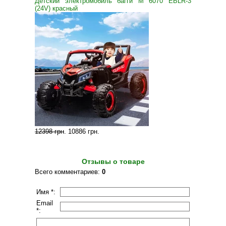
Детский электромобиль багги M 6070 EBLR-3
(24V) красный
12398 грн
.
10886 грн
.
Отзывы о товаре
Всего комментариев
:
0
Имя *:
Email
*: