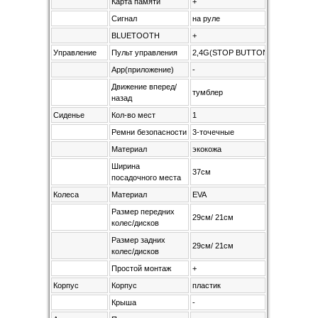
Карта памяти
+
Сигнал
на руле
BLUETOOTH
+
Управление
Пульт управления
2,4G(STOP BUTTON)
App(приложение)
-
Движение вперед/
тумблер
назад
Сиденье
Кол-во мест
1
Ремни безопасности
3-точечные
Материал
экокожа
Ширина
37см
посадочного места
Колеса
Материал
EVA
Размер передних
29см/ 21см
колес/дисков
Размер задних
29см/ 21см
колес/дисков
Простой монтаж
+
Корпус
Корпус
пластик
Крыша
-