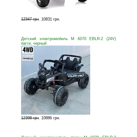
12347 грн
.
10831 грн
.
Детский электромобиль M 6070 EBLR-2 (24V)
багги, черный
12398 грн
.
10886 грн
.