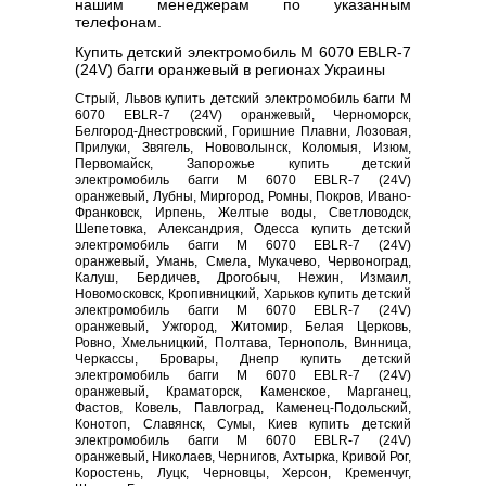
нашим менеджерам по указанным
телефонам.
Купить детский электромобиль M 6070 EBLR-7
(24V) багги оранжевый в регионах Украины
Стрый, Львов купить детский электромобиль багги M
6070 EBLR-7 (24V) оранжевый, Черноморск,
Белгород-Днестровский, Горишние Плавни, Лозовая,
Прилуки, Звягель, Нововолынск, Коломыя, Изюм,
Первомайск, Запорожье купить детский
электромобиль багги M 6070 EBLR-7 (24V)
оранжевый, Лубны, Миргород, Ромны, Покров, Ивано-
Франковск, Ирпень, Желтые воды, Светловодск,
Шепетовка, Александрия, Одесса купить детский
электромобиль багги M 6070 EBLR-7 (24V)
оранжевый, Умань, Смела, Мукачево, Червоноград,
Калуш, Бердичев, Дрогобыч, Нежин, Измаил,
Новомосковск, Кропивницкий, Харьков купить детский
электромобиль багги M 6070 EBLR-7 (24V)
оранжевый, Ужгород, Житомир, Белая Церковь,
Ровно, Хмельницкий, Полтава, Тернополь, Винница,
Черкассы, Бровары, Днепр купить детский
электромобиль багги M 6070 EBLR-7 (24V)
оранжевый, Краматорск, Каменское, Марганец,
Фастов, Ковель, Павлоград, Каменец-Подольский,
Конотоп, Славянск, Сумы, Киев купить детский
электромобиль багги M 6070 EBLR-7 (24V)
оранжевый, Николаев, Чернигов, Ахтырка, Кривой Рог,
Коростень, Луцк, Черновцы, Херсон, Кременчуг,