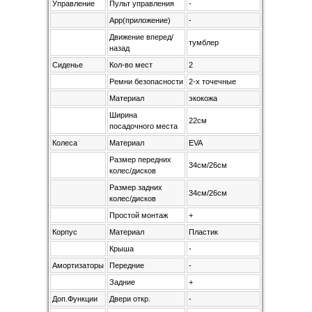
Управление
Пульт управления
-
App(приложение)
-
Движение вперед/
тумблер
назад
Сиденье
Кол-во мест
2
Ремни безопасности
2-х точечные
Материал
экокожа
Ширина
22см
посадочного места
Колеса
Материал
EVA
Размер передних
34см/26см
колес/дисков
Размер задних
34см/26см
колес/дисков
Простой монтаж
+
Корпус
Материал
Пластик
Крыша
-
Амортизаторы
Передние
-
Задние
+
Доп.Функции
Двери откр.
-