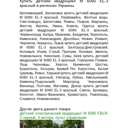
Купить детский квадроцикл M 6080 EL-3
красный в регионах Украины
Кропивницкий, Запорожье купить детский квадроцикл
M 6080 EL-3 красный, Первомайск, Желтые воды,
Светловодск, Шепетовка, Ромны, Покров, Марганец,
Фастов, Ирпень, Умань, Ковель, Одесса купить
детский квадроцикл M 6080 EL-3 красный,
Червоноград, Калуш, Мукачево, Бердичев, Тернополь,
Каменское, Александрия, Дрогобыч, Нежин, Измаил,
Чернигов, Черкассы, Львов купить детский квадроцикл
M 6080 EL-3 красный, Белгород-Днестровский,
Коломыя, Изюм, Стрый, Прилуки, Лозовая, Звягель,
Нововолынск, Николаев, Сумы, Киев купить детский
квадроцикл M 6080 EL-3 красный, Горишние Плавни,
Луцк, Черновцы, Херсон, Кременчуг, Шостка,
Борисполь, Ахтырка, Кривой Рог, Коростень, Белая
Церковь, Ровно, Харьков купить детский квадроцикл M
6080 EL-3 красный, Ужгород, Лубны, Хмельницкий,
Каменец-Подольский, Миргород, Черноморск,
Винница, Полтава, Житомир, Днепр купить детский
квадроцикл M 6080 EL-3 красный, Смела, Бровары,
Конотоп, Ивано-Франковск, Краматорск, Павлоград,
Славянск, Новомосковск.
Другие цвета данного товара
Детский электрический квадроцикл M 6080 EBLR-
2 черный, 4 мотора, пульт управления