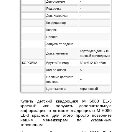
Демо-режим
-
Род.ручка
-
Доп. Колесики
-
Кондиционер
-
Коврик
-
Прицеп
-
Защита от паденя
-
Картридер для SD/TF карт, 4 скоро
Доп.элементы
полный привод высокая/низкая
КОРОБКА
Брутто/Размер
32 кг/112-60-46см
Кол-во слоев
5
Наличие цветного
+
постера
Цвет картона
коричневый
Купить детский квадроцикл M 6080 EL-3
красный или получить дополнительную
информацию о детском квадроцикле M 6080
EL-3 красном, для этого просто позвоните
нашим менеджерам по указанным
телефонам.