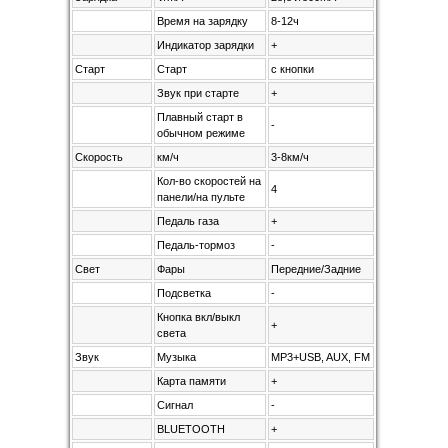
Время на зарядку
8-12ч
Индикатор зарядки
+
Старт
Старт
с кнопки
Звук при старте
+
Плавный старт в
-
обычном режиме
Скорость
км/ч
3-8км/ч
Кол-во скоростей на
4
панели/на пульте
Педаль газа
+
Педаль-тормоз
-
Свет
Фары
Передние/Задние
Подсветка
-
Кнопка вкл/выкл
+
света
Звук
Музыка
MP3+USB, AUX, FM
Карта памяти
+
Сигнал
-
BLUETOOTH
+