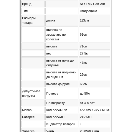
Бренд
NO TM / Can-Am
Тип
квадроцикл
Размеры
длина
113см
товара
ширина по
зеркалам/ по
69см
колесам
высота
71см
вес
27,5кг
высота от пола до
47см
сиденья
высота от подножки
29см
до сиденья
высота до руля
63см
Допустимая
По весу
до 50кг
нагрузка
По возрасту
от 3-8 лет
Мотор
Кол-во/V/RPM
4*200W / 24V / RPM12000
Батарея
Кол-во/V/AH
24V7AH
Индикатор батареи
+
Зарядка
V/mA
28,8V/800mA