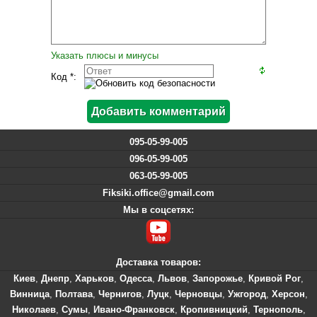
Указать плюсы и минусы
Код *:
095-05-99-005
096-05-99-005
063-05-99-005
Fiksiki.office@gmail.com
Мы в соцсетях:
Доставка товаров:
Киев
,
Днепр
,
Харьков
,
Одесса
,
Львов
,
Запорожье
,
Кривой Рог
,
Винница
,
Полтава
,
Чернигов
,
Луцк
,
Черновцы
,
Ужгород
,
Херсон
,
Николаев
,
Сумы
,
Ивано-Франковск
,
Кропивницкий
,
Тернополь
,