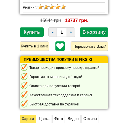
Рейтинг:
13737 грн.
15644 грн
-
+
Перезвонить Вам?
ПРЕИМУЩЕСТВА ПОКУПКИ В FIKSIKI
Товар проходит проверку перед отправкой!
Гарантия от магазина до 1 года!
Оплата при получении товара!
Качественная техподдержка и сервис!
Быстрая доставка по Украине!
Хар-ки
Цвета
Фото
Видео
Отзывы