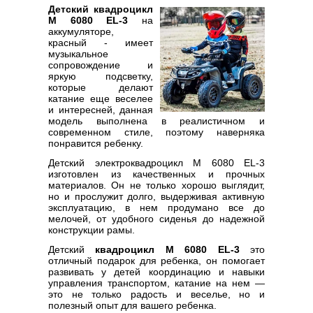
Детский квадроцикл
M 6080 EL-3
на
аккумуляторе,
красный - имеет
музыкальное
сопровождение и
яркую подсветку,
которые делают
катание еще веселее
и интересней, данная
модель выполнена в реалистичном и
современном стиле, поэтому наверняка
понравится ребенку.
Детский электроквадроцикл M 6080 EL-3
изготовлен из качественных и прочных
материалов. Он не только хорошо выглядит,
но и прослужит долго, выдерживая активную
эксплуатацию, в нем продумано все до
мелочей, от удобного сиденья до надежной
конструкции рамы.
Детский
квадроцикл M 6080 EL-3
это
отличный подарок для ребенка, он помогает
развивать у детей координацию и навыки
управления транспортом, катание на нем —
это не только радость и веселье, но и
полезный опыт для вашего ребенка.