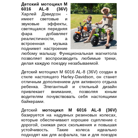
Детский мотоцикл M
6016 AL-8 (36V)
Харлей Дэвидсон -
имеет световые и
звуковые эффекты,
светящаяся передняя
фара добавляет
реалистичности, а
встроенная музыка
поднимет настроение
любому малышу. Функциональная магнитола
позволяет воспроизводить любимые треки,
делая каждую поездку незабываемой.
Детский мотоцикл M 6016 AL-8 (36V) создан в
стиле настоящего Harley-Davidson, он станет
отличным дополнением для активного отдыха
ребенка. Элегантный и стильный дизайн
привлекает внимание, позволяя юным
водителям почувствовать себя настоящими
байкерами.
Детский
мотоцикл M 6016 AL-8 (36V)
базируется на надувных резиновых колесах,
которые обеспечивают хорошее сцепление с
дорогой, снижая риск скольжения и повышая
устойчивость. Такие колеса идеально
подходят как для асфальта, так и для поездок