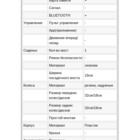
Карта памяти
+
Сигнал
-
BLUETOOTH
+
Управление
Пульт управления
-
App(приложение)
-
Движение вперед/
-
назад
Сиденье
Кол-во мест
1
Ремни безопасности
-
Материал
экокожа
Ширина
19см
посадочного места
Колеса
Материал
резина, надувные
Размер передних
32см/18см
колес/дисков
Размер задних
32см/18см
колес/дисков
Простой монтаж
-
Корпус
Материал
Пластик
Крыша
-