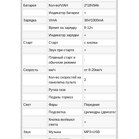
Батарея
Кол-во/V/AH
2*18V9Ah
Индикатор батареи
+
Зарядка
V/mA
36V/1000mA
Время на зарядку
8-12ч
Индикатор зарядки
+
Старт
Старт
с кнопки
Звук при старте
+
Плавный старт в
-
обычном режиме
Скорость
км/ч
от 8-20км/ч
Кол-во скоростей на
2
панели/на пульте
Ручка газа
+
Педаль-тормоз
-
Свет
Фары
Передние
Подсветка
Цилиндры (двигатель)
Кнопка вкл/выкл
+
света
Звук
Музыка
MP3+USB