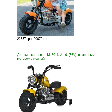
22687 грн
.
20079 грн
.
Детский мотоцикл M 6016 AL-6 (36V) с мощным
мотором , желтый