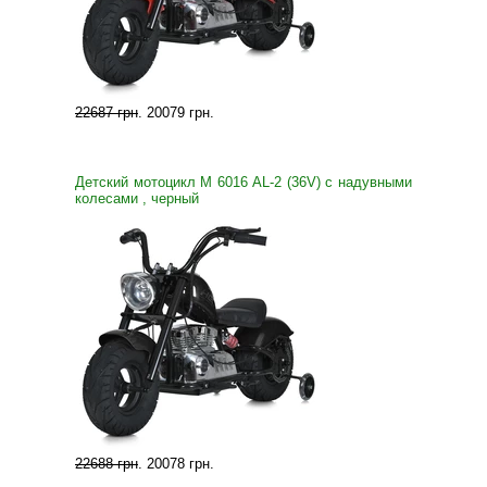
22687 грн
.
20079 грн
.
Детский мотоцикл M 6016 AL-2 (36V) с надувными
колесами , черный
22688 грн
.
20078 грн
.