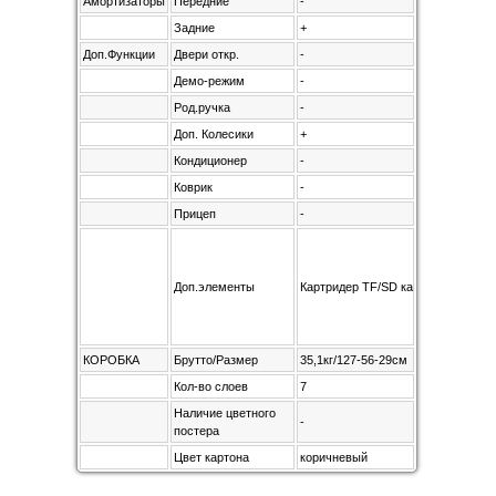
Амортизаторы
Передние
-
Задние
+
Доп.Функции
Двери откр.
-
Демо-режим
-
Род.ручка
-
Доп. Колесики
+
Кондиционер
-
Коврик
-
Прицеп
-
Доп.элементы
Картридер TF/SD карт, бесщеточны
КОРОБКА
Брутто/Размер
35,1кг/127-56-29см
Кол-во слоев
7
Наличие цветного
-
постера
Цвет картона
коричневый