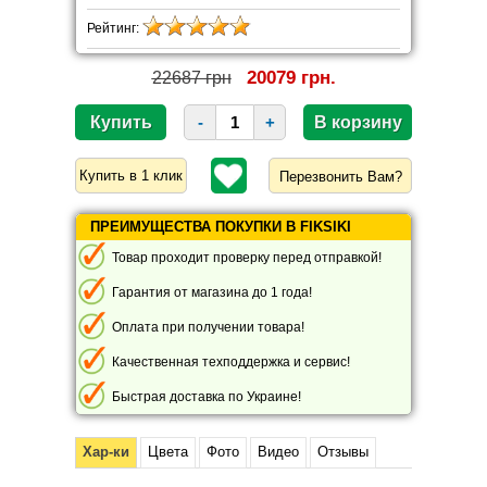
Рейтинг:
20079 грн.
22687 грн
-
+
Перезвонить Вам?
ПРЕИМУЩЕСТВА ПОКУПКИ В FIKSIKI
Товар проходит проверку перед отправкой!
Гарантия от магазина до 1 года!
Оплата при получении товара!
Качественная техподдержка и сервис!
Быстрая доставка по Украине!
Хар-ки
Цвета
Фото
Видео
Отзывы