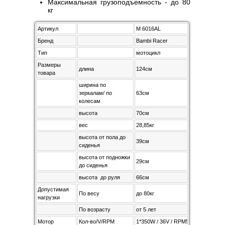
Максимальная грузоподъемность - до 80
кг
Артикул
M 6016AL
Бренд
Bambi Racer
Тип
мотоцикл
Размеры
длина
124см
товара
ширина по
зеркалам/ по
63см
колесам
высота
70см
вес
28,85кг
высота от пола до
39см
сиденья
высота от подножки
29см
до сиденья
высота до руля
66см
Допустимая
По весу
до 80кг
нагрузки
По возрасту
от 5 лет
Мотор
Кол-во/V/RPM
1*350W / 36V / RPM580