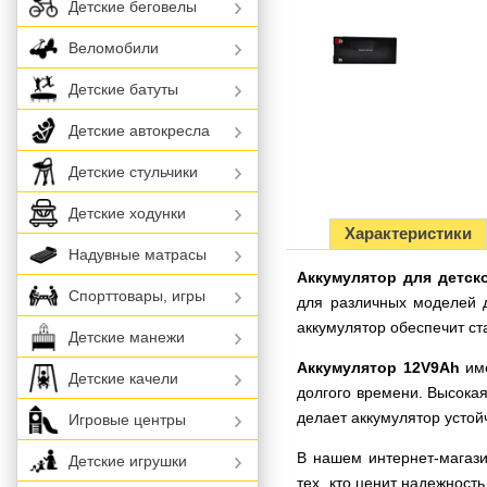
Детские беговелы
Веломобили
Детские батуты
Детские автокресла
Детские стульчики
Детские ходунки
Характеристики
Надувные матрасы
Аккумулятор для детск
Спорттовары, игры
для различных моделей д
аккумулятор обеспечит ст
Детские манежи
Аккумулятор 12V9Ah
име
Детские качели
долгого времени. Высокая
делает аккумулятор усто
Игровые центры
В нашем интернет-магаз
Детские игрушки
тех, кто ценит надежност