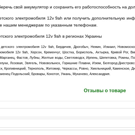
беречь свой аккумулятор и сохранить его работоспособность на дол
детского электромобиля 12v 9ah или получить дополнительную инф
ите нашим менеджерам по указанным телефонам.
етского электромобиля 12v 9ah в регионах Украины
детского электромобиля 12v 9ah, Бердичев, Дрогобыч, Нежин, Измаил, Новомосков
ромобиля 12v 9ah, Херсон, Кременчуг, Шостка, Борисполь, Ахтырка, Кривой Рог, В
 Марганец, Фастов, Лубны, Желтые воды, Светловодск, Ирпень, Шепетовка, Ромны, По
илуки, Лозовая, Звягель, Нововолынск, Горишние Плавни, Изюм, Белгород-Днестровск
, Кропивницкий, Тернополь, Житомир, Черкассы, Ровно, Хмельницкий, Каменское, Дн
аменец-Подольский, Бровары, Конотоп, Умань, Мукачево, Александрия.
Отзывы о товаре