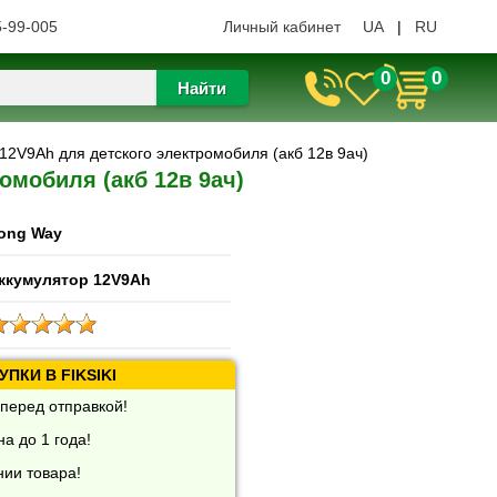
5-99-005
Личный кабинет
UA
|
RU
0
0
Найти
12V9Ah для детского электромобиля (акб 12в 9ач)
омобиля (акб 12в 9ач)
ong Way
ккумулятор 12V9Ah
ПКИ В FIKSIKI
перед отправкой!
а до 1 года!
нии товара!