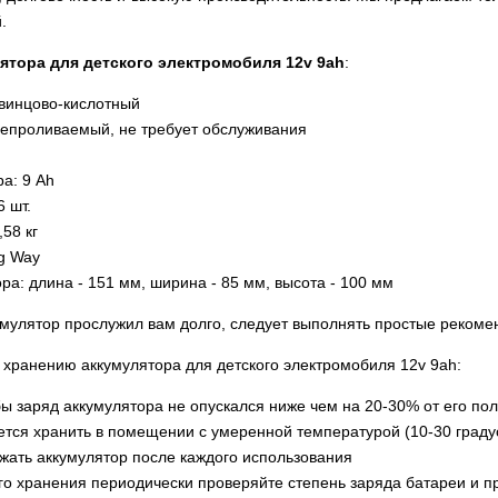
.
ятора для детского электромобиля 12v 9ah
:
свинцово-кислотный
непроливаемый, не требует обслуживания
а: 9 Ah
6 шт.
,58 кг
g Way
ра: длина - 151 мм, ширина - 85 мм, высота - 100 мм
умулятор прослужил вам долго, следует выполнять простые рекоме
 хранению аккумулятора для детского электромобиля 12v 9ah:
бы заряд аккумулятора не опускался ниже чем на 20-30% от его по
тся хранить в помещении с умеренной температурой (10-30 градус
жать аккумулятор после каждого использования
го хранения периодически проверяйте степень заряда батареи и п