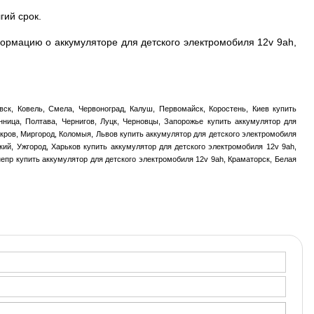
гий срок.
ормацию о аккумуляторе для детского электромобиля 12v 9ah,
ск, Ковель, Смела, Червоноград, Калуш, Первомайск, Коростень, Киев купить
инница, Полтава, Чернигов, Луцк, Черновцы, Запорожье купить аккумулятор для
кров, Миргород, Коломыя, Львов купить аккумулятор для детского электромобиля
ий, Ужгород, Харьков купить аккумулятор для детского электромобиля 12v 9ah,
епр купить аккумулятор для детского электромобиля 12v 9ah, Краматорск, Белая