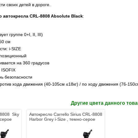
ти своих детей в дороге.
о автокресла CRL-8808 Absolute Black
:
ет группе 0+I, II, III)
150 см
ти: i-SIZE
ипозиционный
ивается на 360 градусов
 ISOFIX
нь безопасности
ротив хода движения (40-105см ≤18кг) / по ходу движения (76-150с
Другие цвета данного тов
-8808 Sky
Автокресло Carrello Sirius CRL-8808
, серое
Harbor Grey i-Size , темно-серое