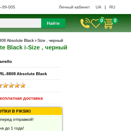
5-99-005
Личный кабинет
UA
|
RU
0
0
Найти
808 Absolute Black i-Size , черный
te Black i-Size , черный
arrello
RL-8808 Absolute Black
есплатная доставка
ПКИ В FIKSIKI
перед отправкой!
а до 1 года!