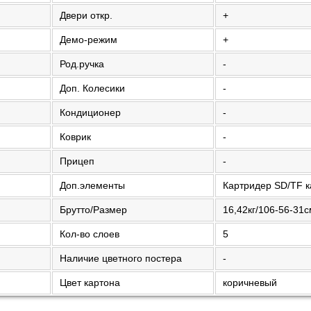
Двери откр.
+
Демо-режим
+
Род.ручка
-
Доп. Колесики
-
Кондиционер
-
Коврик
-
Прицеп
-
Доп.элементы
Картридер SD/TF к
Брутто/Размер
16,42кг/106-56-31
Кол-во слоев
5
Наличие цветного постера
-
Цвет картона
коричневый