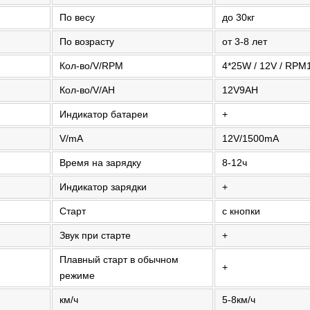
По весу
до 30кг
По возрасту
от 3-8 лет
Кол-во/V/RPM
4*25W / 12V / RPM
Кол-во/V/AH
12V9AH
Индикатор батареи
+
V/mA
12V/1500mA
Время на зарядку
8-12ч
Индикатор зарядки
+
Старт
с кнопки
Звук при старте
+
Плавный старт в обычном
+
режиме
км/ч
5-8км/ч