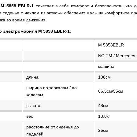
 M 5858 EBLR-1
сочетает в себе комфорт и безопасность, что д
е сиденье с чехлом из экокожи обеспечит малышу комфортное пр
ка во время движения.
о электромобиля M 5858 EBLR-1
:
M 5858EBLR
NO TM / Mercedes
машина
длина
108см
ширина по зеркалам / по
66,5см/55см
колесам
высота
48см
вес
13,8кг
расстояние от сиденья до
26см
педалей