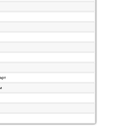
арт
см