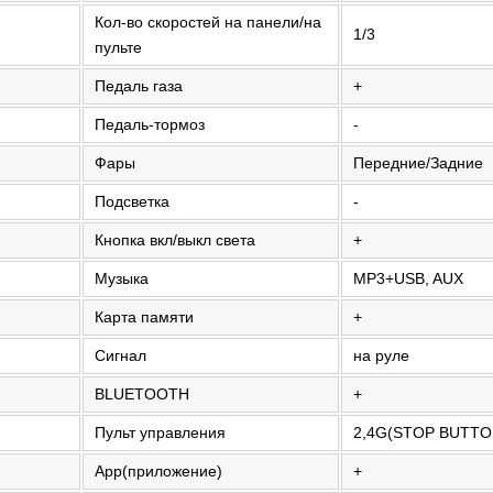
Кол-во скоростей на панели/на
1/3
пульте
Педаль газа
+
Педаль-тормоз
-
Фары
Передние/Задние
Подсветка
-
Кнопка вкл/выкл света
+
Музыка
MP3+USB, AUX
Карта памяти
+
Сигнал
на руле
BLUETOOTH
+
Пульт управления
2,4G(STOP BUTTO
App(приложение)
+