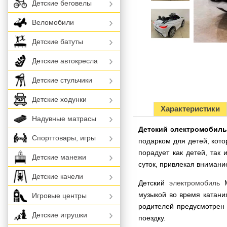
Детские беговелы
Веломобили
Детские батуты
Детские автокресла
Детские стульчики
Детские ходунки
Характеристики
Надувные матрасы
Детский электромобиль
Спорттовары, игры
подарком для детей, кот
порадует как детей, та
Детские манежи
суток, привлекая вниман
Детские качели
Детский
электромобиль
M
музыкой во время катани
Игровые центры
родителей предусмотрен 
Детские игрушки
поездку.