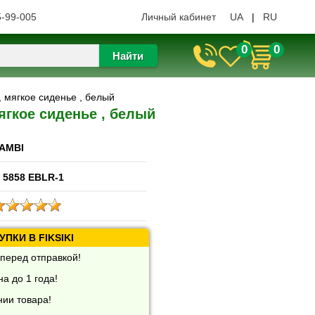
5-99-005
Личный кабинет
UA
|
RU
0
0
Найти
 мягкое сиденье , белый
ягкое сиденье , белый
AMBI
 5858 EBLR-1
ПКИ В FIKSIKI
перед отправкой!
а до 1 года!
нии товара!