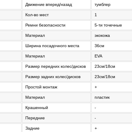
Движение вперед/назад
тумблер
Кол-во мест
1
Ремни безопасности
5-ти точечные
Материал
экокожа
Ширина посадочного места
36см
Материал
EVA
Размер передних колес/дисков
23см/18см
Размер задних колес/дисков
23см/18см
Простой монтаж
+
Материал
пластик
Крашенный
-
Передние
-
Задние
+