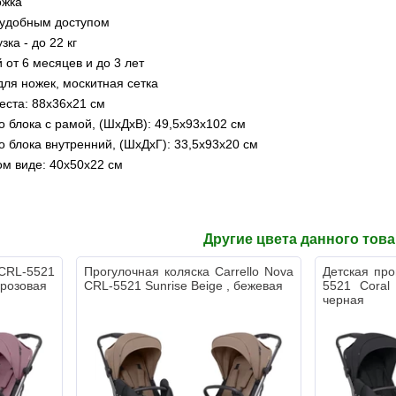
ожка
 удобным доступом
ка - до 22 кг
 от 6 месяцев и до 3 лет
для ножек, москитная сетка
еста: 88x36х21 см
о блока с рамой, (ШхДхВ): 49,5х93х102 см
о блока внутренний, (ШхДхГ): 33,5х93х20 см
м виде: 40х50х22 см
Другие цвета данного тов
CRL-5521
Прогулочная коляска Carrello Nova
Детская про
, розовая
CRL-5521 Sunrise Beige , бежевая
5521 Coral 
черная