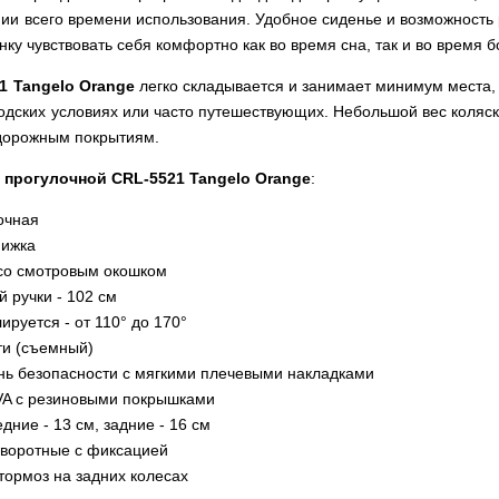
ии всего времени использования. Удобное сиденье и возможность 
нку чувствовать себя комфортно как во время сна, так и во время 
1 Tangelo Orange
легко складывается и занимает минимум места, 
одских условиях или часто путешествующих. Небольшой вес коляск
дорожным покрытиям.
 прогулочной CRL-5521 Tangelo Orange
:
очная
нижка
со смотровым окошком
 ручки - 102 см
ируется - от 110° до 170°
ти (съемный)
ь безопасности с мягкими плечевыми накладками
VA с резиновыми покрышками
дние - 13 см, задние - 16 см
оворотные с фиксацией
ормоз на задних колесах