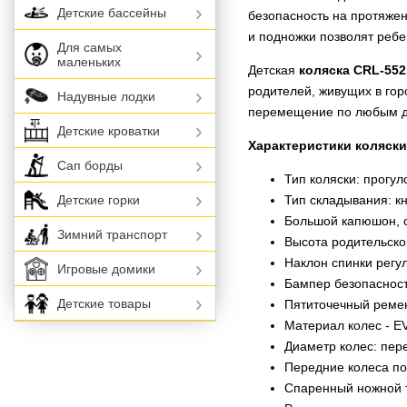
Детские бассейны
безопасность на протяжен
и подножки позволят ребе
Для самых
маленьких
Детская
коляска CRL-552
родителей, живущих в гор
Надувные лодки
перемещение по любым 
Детские кроватки
Характеристики коляски
Сап борды
Тип коляски: прогул
Тип складывания: к
Детские горки
Большой капюшон, 
Зимний транспорт
Высота родительской
Наклон спинки регул
Игровые домики
Бампер безопаснос
Детские товары
Пятиточечный ремен
Материал колес - E
Диаметр колес: пере
Передние колеса п
Спаренный ножной т