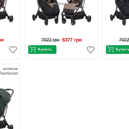
рн
6377 грн
7022 грн
7022
 коляска
ainforest