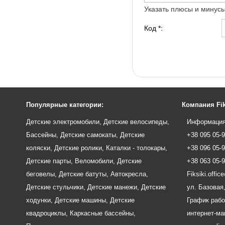
Указать плюсы и минус
Код *:
Популярные категории:
Компания Fik
Детские электромобили
,
Детские велосипеды
,
Информация
Бассейны
,
Детские самокаты
,
Детские
+38 095 05-
коляски
,
Детские ролики
,
Каталки - толокары
,
+38 096 05-
Детские парты
,
Веломобили
,
Детские
+38 063 05-
беговелы
,
Детские батуты
,
Автокресла
,
Fiksiki.offi
Детские стульчики
,
Детские манежи
,
Детские
ул. Базовая,
ходунки
,
Детские машины
,
Детские
График рабо
квадроциклы
,
Каркасные бассейны
,
интернет-маг