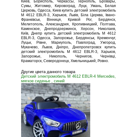
Киев, Борисполь, Черкассы, Тернопіль, Бровары,
Сумы, Житомир, Кировоград, Луцк, Умань, Белая
Церковь, Одесса, Киев купить детский электромобиль
M 4612 EBLR-3, Харьков, Львів, Біла Церква, Івано-
Франківськ, Вінниця, Кривой Рог, Бердянск,
Мелитополь, Александрия, Кропивницкий, Полтава,
Каменское, Днепродзержинск, Херсон, Николаев,
Київ, Днепр купить детский электромобиль M 4612
EBLR-3, Одесса, Запорожье, Бердянськ, Кременчуг,
Луцьк, Рівне, Мариуполь, Павлоград, Ужгород,
Мукачево, Львов, Дніпро, Днепропетровск купить
детский электромобиль M 4612 EBLR-3, Харьков,
Запорожье, Никополь, Чернигов, Чернівці,
Краматорск, Северодонецк, Хмельницький, Ровно.
Другие цвета данного товара
Детский электромобиль M 4612 EBLR-4 Mercedes,
мягкое сиденье , синий