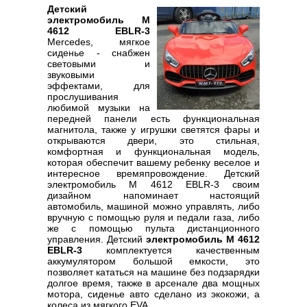
Детский
электромобиль M
4612 EBLR-3
Mercedes, мягкое
сиденье - снабжен
световыми и
звуковыми
эффектами, для
прослушивания
любимой музыки на
передней панели есть функциональная
магнитола, также у игрушки светятся фары и
открываются двери, это стильная,
комфортная и функциональная модель,
которая обеспечит вашему ребенку веселое и
интересное времяпровождение. Детский
электромобиль M 4612 EBLR-3 своим
дизайном напоминает настоящий
автомобиль, машиной можно управлять, либо
вручную с помощью руля и педали газа, либо
же с помощью пульта дистанционного
управления. Детский
электромобиль M 4612
EBLR-3
комплектуется качественным
аккумулятором большой емкости, это
позволяет кататься на машине без подзарядки
долгое время, также в арсенале два мощных
мотора, сиденье авто сделано из экокожи, а
колеса из мягкого EVA.