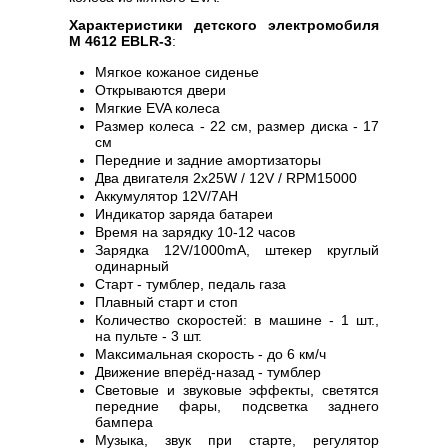
Характеристики детского электромобиля
M 4612 EBLR-3
:
Мягкое кожаное сиденье
Открываются двери
Мягкие EVA колеса
Размер колеса - 22 см, размер диска - 17
см
Передние и задние амортизаторы
Два двигателя 2х25W / 12V / RPM15000
Аккумулятор 12V/7AH
Индикатор заряда батареи
Время на зарядку 10-12 часов
Зарядка 12V/1000mA, штекер круглый
одинарный
Старт - тумблер, педаль газа
Плавный старт и стоп
Количество скоростей: в машине - 1 шт.,
на пульте - 3 шт.
Максимальная скорость - до 6 км/ч
Движение вперёд-назад - тумблер
Световые и звуковые эффекты, светятся
передние фары, подсветка заднего
бампера
Музыка, звук при старте, регулятор