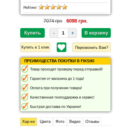
Рейтинг:
6098 грн.
7074 грн
-
+
Перезвонить Вам?
ПРЕИМУЩЕСТВА ПОКУПКИ В FIKSIKI
Товар проходит проверку перед отправкой!
Гарантия от магазина до 1 года!
Оплата при получении товара!
Качественная техподдержка и сервис!
Быстрая доставка по Украине!
Хар-ки
Цвета
Фото
Видео
Отзывы