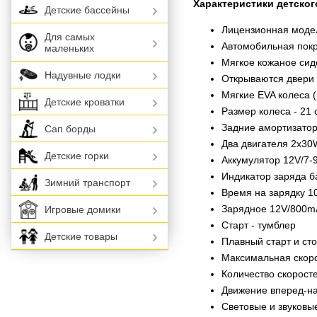
Характеристики детског
Детские бассейны
Лицензионная модел
Для самых
Автомобильная пок
маленьких
Мягкое кожаное сид
Надувные лодки
Открываются двери
Мягкие EVA колеса 
Детские кроватки
Размер колеса - 21 
Задние амортизато
Сап борды
Два двигателя 2x30
Детские горки
Аккумулятор 12V/7-
Индикатор заряда б
Зимний транспорт
Время на зарядку 1
Зарядное 12V/800m
Игровые домики
Старт - тумблер
Детские товары
Плавный старт и ст
Максимальная скорос
Количество скоростей
Движение вперед-на
Световые и звуковые