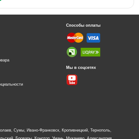
Способы оплаты
овара
Мы в соцсетях
е
нциальности
олаев
,
Сумы
,
Ивано-Франковск
,
Кропивницкий
,
Тернополь
,
льский
,
Бровары
,
Конотоп
,
Умань
,
Мукачево
,
Александрия
,