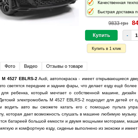
Качественная техпо
Быстрая доставка п
84
9833 грн
-
Фото
Видео
Отзывы о товаре
 M 4527 EBLRS-2
Audi, автопокраска - имеет открывающиеся две
авто светятся передние и задние фары, что делает езду ещё боле
 для ребенка, который мечтает о собственной машине, дизайн
Детский электромобиль M 4527 EBLRS-2 подходит для детей от од
м водить авто вы сможете катать его с помощью пульта упра
у, которая дает возможность слушать в машине любимую музыку.
тся батареей большой емкости и двумя мощными моторами, маши
ягкую и комфортную езду, сиденье выполнено из экокожи и имеет 