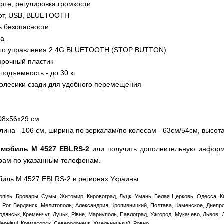
арте, регулировка громкости
лот, USB, BLUETOOTH
ь безопасности
да
ого управления 2,4G BLUETOOTH (STOP BUTTON)
прочный пластик
подъемность - до 30 кг
колесики сзади для удобного перемещения
08х56х29 см
ина - 106 см, ширина по зеркалам/по колесам - 63см/54см, высота
омобиль M 4527 EBLRS-2
или получить дополнительную информ
рам по указанным телефонам.
обиль M 4527 EBLRS-2 в регионах Украины
опіль, Бровары, Сумы, Житомир, Кировоград, Луцк, Умань, Белая Церковь, Одесса, К
ой Рог, Бердянск, Мелитополь, Александрия, Кропивницкий, Полтава, Каменское, Днепр
дянськ, Кременчуг, Луцьк, Рівне, Мариуполь, Павлоград, Ужгород, Мукачево, Львов,
Чернівці, Краматорск, Северодонецк, Хмельницький, Ровно.