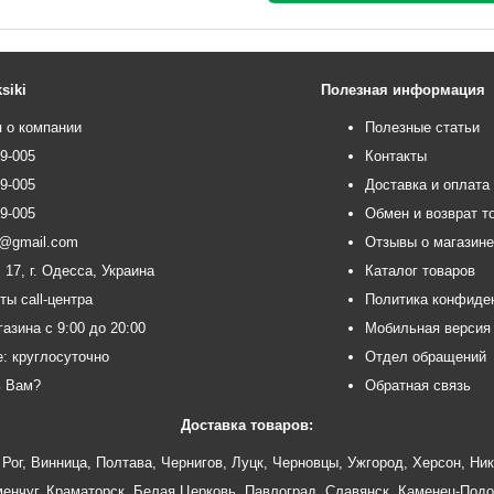
siki
Полезная информация
 о компании
Полезные статьи
99-005
Контакты
99-005
Доставка и оплата
99-005
Обмен и возврат т
ce@gmail.com
Отзывы о магазин
 17, г. Одесса, Украина
Каталог товаров
ты call-центра
Политика конфиде
азина с 9:00 до 20:00
Мобильная версия
e: круглосуточно
Отдел обращений
ь Вам?
Обратная связь
Доставка товаров:
Рог
,
Винница
,
Полтава
,
Чернигов
,
Луцк
,
Черновцы
,
Ужгород
,
Херсон
,
Ник
енчуг
,
Краматорск
,
Белая Церковь
,
Павлоград
,
Славянск
,
Каменец-Подо