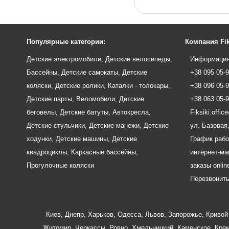
Популярные категории:
Компания Fik
Детские электромобили
,
Детские велосипеды
,
Информация
Бассейны
,
Детские самокаты
,
Детские
+38 095 05-
коляски
,
Детские ролики
,
Каталки - толокары
,
+38 096 05-
Детские парты
,
Веломобили
,
Детские
+38 063 05-
беговелы
,
Детские батуты
,
Автокресла
,
Fiksiki.offi
Детские стульчики
,
Детские манежи
,
Детские
ул. Базовая,
ходунки
,
Детские машины
,
Детские
График рабо
квадроциклы
,
Каркасные бассейны
,
интернет-маг
Прогулочные коляски
заказы onlin
Перезвонит
Киев
,
Днепр
,
Харьков
,
Одесса
,
Львов
,
Запорожье
,
Кривой 
Житомир
,
Черкассы
,
Ровно
,
Хмельницкий
,
Каменское
,
Крем