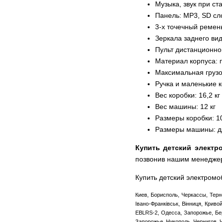
Музыка, звук при ст
Панель: MP3, SD с
3-х точечный ремен
Зеркала заднего ви
Пульт дистанционн
Материал корпуса: 
Максимальная грузо
Ручка и маленькие 
Вес коробки: 16,2 кг
Вес машины: 12 кг
Размеры коробки: 1
Размеры машины: дл
Купить детский электр
позвонив нашим менедже
Купить детский электром
Киев, Борисполь, Черкассы, Терн
Івано-Франківськ, Вінниця, Крив
EBLRS-2, Одесса, Запорожье, Бер
Запорожье, Никополь, Чернигов, 