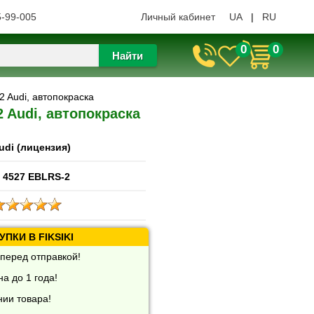
5-99-005
Личный кабинет
UA
|
RU
0
0
Найти
 Audi, автопокраска
 Audi, автопокраска
udi (лицензия)
 4527 EBLRS-2
ПКИ В FIKSIKI
перед отправкой!
а до 1 года!
нии товара!