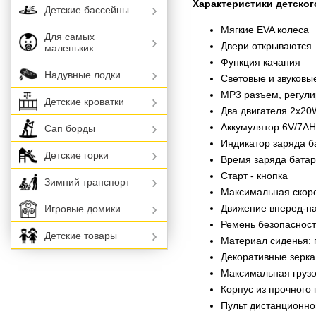
Характеристики детског
Детские бассейны
Мягкие EVA колеса
Для самых
Двери открываются
маленьких
Функция качания
Надувные лодки
Световые и звуковы
MP3 разъем, регули
Детские кроватки
Два двигателя 2х20
Аккумулятор 6V/7A
Сап борды
Индикатор заряда б
Детские горки
Время заряда батар
Старт - кнопка
Зимний транспорт
Максимальная скорос
Движение вперед-н
Игровые домики
Ремень безопаснос
Детские товары
Материал сиденья: 
Декоративные зерк
Максимальная грузо
Корпус из прочного 
Пульт дистанционно