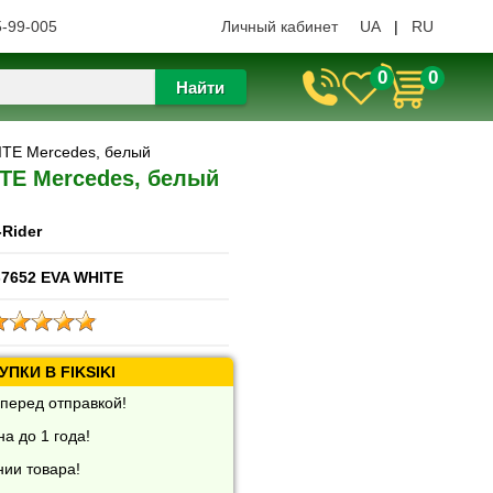
5-99-005
Личный кабинет
UA
|
RU
0
0
Найти
ITE Mercedes, белый
TE Mercedes, белый
-Rider
-7652 EVA WHITE
ПКИ В FIKSIKI
перед отправкой!
а до 1 года!
нии товара!