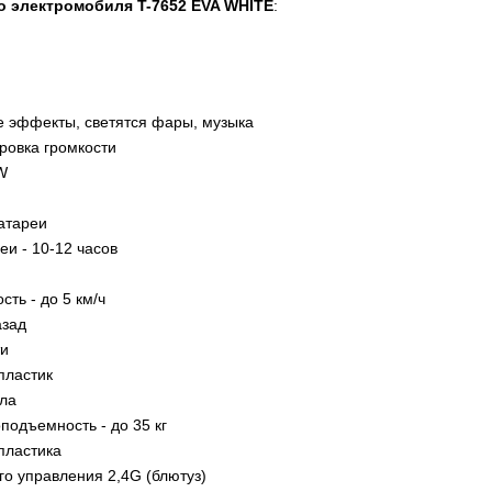
о электромобиля T-7652 EVA WHITE
:
е эффекты, светятся фары, музыка
ровка громкости
W
H
атареи
еи - 10-12 часов
ть - до 5 км/ч
азад
ти
пластик
ала
подъемность - до 35 кг
пластика
го управления 2,4G (блютуз)