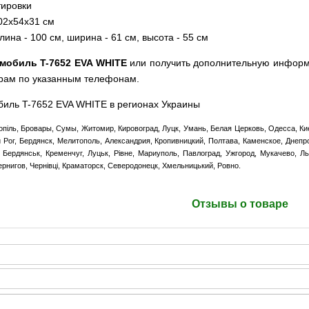
тировки
02х54х31 см
на - 100 см, ширина - 61 см, высота - 55 см
омобиль T-7652 EVA WHITE
или получить дополнительную информ
рам по указанным телефонам.
биль T-7652 EVA WHITE в регионах Украины
опіль, Бровары, Сумы, Житомир, Кировоград, Луцк, Умань, Белая Церковь, Одесса, Кие
ой Рог, Бердянск, Мелитополь, Александрия, Кропивницкий, Полтава, Каменское, Днепр
Бердянськ, Кременчуг, Луцьк, Рівне, Мариуполь, Павлоград, Ужгород, Мукачево, Л
ернигов, Чернівці, Краматорск, Северодонецк, Хмельницький, Ровно.
Отзывы о товаре