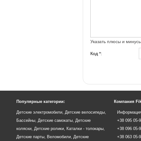
Указать плюсы и минус
Код *:
Популярные категории:
Компания Fik
Детские электромобили
,
Детские велосипеды
,
Информация
Бассейны
,
Детские самокаты
,
Детские
+38 095 05-
коляски
,
Детские ролики
,
Каталки - толокары
,
+38 096 05-
Детские парты
,
Веломобили
,
Детские
+38 063 05-