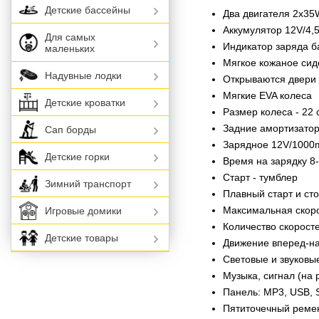
Детские бассейны
Два двигателя 2х35
Аккумулятор 12V/4,
Для самых
Индикатор заряда б
маленьких
Мягкое кожаное сид
Надувные лодки
Открываются двери
Мягкие EVA колеса
Детские кроватки
Размер колеса - 22 
Задние амортизато
Сап борды
Зарядное 12V/1000
Детские горки
Время на зарядку 8
Старт - тумблер
Зимний транспорт
Плавный старт и ст
Максимальная скорос
Игровые домики
Количество скоростей
Детские товары
Движение вперед-на
Световые и звуковые
Музыка, сигнал (на 
Панель: MP3, USB, 
Пятиточечный реме