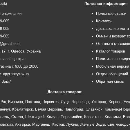
siki
Полезная информация
 о компании
Полезные статьи
99-005
Контакты
99-005
Доставка и оплата
99-005
Обмен и возврат т
ce@gmail.com
Отзывы о магазин
 17, г. Одесса, Украина
Каталог товаров
ты call-центра
Политика конфиде
азина с 9:00 до 20:00
Мобильная версия
e: круглосуточно
Отдел обращений
ь Вам?
Обратная связь
Доставка товаров:
Рог
,
Винница
,
Полтава
,
Чернигов
,
Луцк
,
Черновцы
,
Ужгород
,
Херсон
,
Ник
енчуг
,
Краматорск
,
Белая Церковь
,
Павлоград
,
Славянск
,
Каменец-Подо
овель
,
Смела
,
Шептицкий
,
Калуш
,
Первомайск
,
Коростень
,
Коломыя
,
Бор
ровский
,
Ахтырка
,
Марганец
,
Фастов
,
Лубны
,
Желтые Воды
,
Светловодс