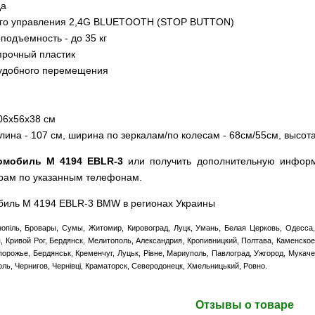
да
ого управления 2,4G BLUETOOTH (STOP BUTTON)
подъемность - до 35 кг
прочный пластик
 удобного перемещения
06х56х38 см
ина - 107 см, ширина по зеркалам/по колесам - 68см/55см, высота
ромобиль M 4194 EBLR-3
или получить дополнительную информ
рам по указанным телефонам.
обиль M 4194 EBLR-3 BMW в регионах Украины
нопіль, Бровары, Сумы, Житомир, Кировоград, Луцк, Умань, Белая Церковь, Одесса
ця, Кривой Рог, Бердянск, Мелитополь, Александрия, Кропивницкий, Полтава, Каменско
рожье, Бердянськ, Кременчуг, Луцьк, Рівне, Мариуполь, Павлоград, Ужгород, Мукаче
ль, Чернигов, Чернівці, Краматорск, Северодонецк, Хмельницький, Ровно.
Отзывы о товаре