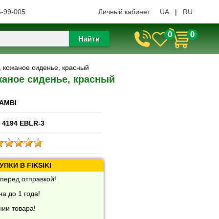
5-99-005
Личный кабинет
UA
|
RU
0
0
Найти
, кожаное сиденье, красный
жаное сиденье, красный
AMBI
 4194 EBLR-3
ПКИ В FIKSIKI
перед отправкой!
а до 1 года!
нии товара!