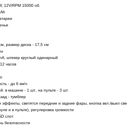
W, 12V/RPM 15000 об.
5Ah
атареи
енье
см, размер диска - 17,5 см
ры
mA, штекер круглый одинарный
-12 часов
оп
ть - до 6 км/ч
: в машине - 1 шт., на пульте - 3 шт.
зад - тумблер
 эффекты, светятся передние и задние фары, кнопка вкл./выкл свет
руле и в пульте), регулировка громкости
SD слот
нь безопасности