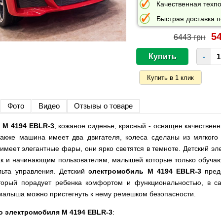
Качественная техпо
Быстрая доставка п
54
6443 грн
-
Фото
Видео
Отзывы о товаре
 M 4194 EBLR-3
, кожаное сиденье, красный - оснащен качествен
также машина имеет два двигателя, колеса сделаны из мягкого 
 имеет элегантные фары, они ярко светятся в темноте. Детский э
так и начинающим пользователям, малышей которые только обучаю
ьта управления. Детский
электромобиль M 4194 EBLR-3
предс
оторый порадует ребенка комфортом и функциональностью, в 
 малыша можно пристегнуть к нему ремешком безопасности.
о электромобиля M 4194 EBLR-3
: