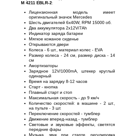
M 4211 EBLR-2
:
Лицензионная модель имеет
оригинальный значок Mercedes
Шесть двигателей 6х40W, RPM 15000 об.
Два аккумулятора 2х12V/7Ah
Индикатор заряда батареи
Мягкое кожаное сиденье
Открываются двери
Колеса - 6 шт., материал колес - EVA
Размер колеса - 24 см, размер диска - 14
см
Амортизаторы
Зарядное 12V/1000mA, штекер круглый
одинарный
Время на зарядку 8-12 часов
Старт - кнопка
Плавный старт и стоп
Максимальная скорость - до 9 км/ч
Количество скоростей: в машине - 2 шт.,
на пульте - 3 шт.
Переключение скоростей - тумблер
Движение вперед-назад - тумблер
Световые и звуковые эффекты, светятся
передние фары
Музыка, звук при старте, регулировка