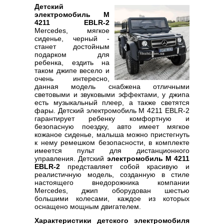
Детский
электромобиль M
4211 EBLR-2
Mercedes, мягкое
сиденье, черный -
станет достойным
подарком для
ребенка, ездить на
таком джипе весело и
очень интересно,
данная модель снабжена отличными
световыми и звуковыми эффектами, у джипа
есть музыкальный плеер, а также светятся
фары. Детский электромобиль M 4211 EBLR-2
гарантирует ребенку комфортную и
безопасную поездку, авто имеет мягкое
кожаное сиденье, малыша можно пристегнуть
к нему ремешком безопасности, в комплекте
имеется пульт для дистанционного
управления. Детский
электромобиль M 4211
EBLR-2
представляет собой красивую и
реалистичную модель, созданную в стиле
настоящего внедорожника компании
Mercedes, джип оборудован шестью
большими колесами, каждое из которых
оснащено мощным двигателем.
Характеристики детского электромобиля