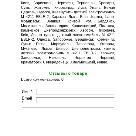
Киев, Борисполь, Черкассы, Тернопіль, Бровары,
Сумы, Житомир, Кировоград, Луцк, Умань, Белая
Церковь, Одесса, Киев купить детский электромобиль
M 4211 EBLR-2, Харьков, Львів, Біла Церква, Івано-
Франківськ, Вінниця, Кривой Рог, Бердянск,
Мелитополь, Александрия, Кропивницкий, Полтава,
Каменское, Днепродзержинск, Херсон, Николаев,
Київ, Днепр купить детский электромобиль M 4211
EBLR-2, Одесса, Запорожье, Бердянськ, Кременчуг,
Луцьк, Рівне, Мариуполь, Павлоград, Ужгород,
Мукачево, Львов, Дніпро, Днепропетровск купить
детский электромобиль M 4211 EBLR-2, Харьков,
Запорожье, Никополь, Чернигов, Чернівці,
Краматорск, Северодонецк, Хмельницький, Ровно.
Отзывы о товаре
Всего комментариев
:
0
Имя *:
Email
*: