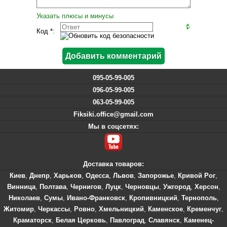
Указать плюсы и минусы
Код *:
095-05-99-005
096-05-99-005
063-05-99-005
Fiksiki.office@gmail.com
Мы в соцсетях:
Доставка товаров:
Киев
,
Днепр
,
Харьков
,
Одесса
,
Львов
,
Запорожье
,
Кривой Рог
,
Винница
,
Полтава
,
Чернигов
,
Луцк
,
Черновцы
,
Ужгород
,
Херсон
,
Николаев
,
Сумы
,
Ивано-Франковск
,
Кропивницкий
,
Тернополь
,
Житомир
,
Черкассы
,
Ровно
,
Хмельницкий
,
Каменское
,
Кременчуг
,
Краматорск
,
Белая Церковь
,
Павлоград
,
Славянск
,
Каменец-