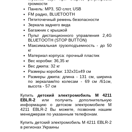
громкости
Панель: MP3, SD слот, USB
FM радио, BLUETOOTH
Пятиточечный ремень безопасности
Зеркала заднего вида
Багажник с крышкой
Пульт дистанционного управления 2,4G
BLUETOOTH (STOP BUTTON)
Максимальная грузоподъемность - до 50
кг
Материал корпуса: прочный пластик
Вес коробки: 36,35 кг
Вес джипа: 32 кг
Размеры коробки: 132х31х49 см
Размеры джипа: длина - 131 см, ширина
по зеркалам/по колесам - 69 см /61см,
высота - 57 см
Купить
детский электромобиль M 4211
EBLR-2
или получить дополнительную
информацию о детском электромобиле M
4211 EBLR-2 Вы можете, позвонив нашим
менеджерам по указанным телефонам.
Купить детский электромобиль M 4211 EBLR-2
в регионах Украины