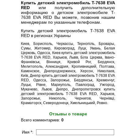
Купить детский электромобиль T-7638 EVA
RED
или получить дополнительную
информацию о детском электромобиле T-
7638 EVA RED Вы можете, позвонив нашим
менеджерам по указанным телефонам.
Купить детский электромобиль T-7638 EVA
RED в регионах Украины
Киев, Борисполь, Черкассы, Тернопіль, Бровары,
Сумы, Житомир, Кировоград, Луцк, Умань, Белая
Церковь, Одесса, Киев купить детский электромобиль
T-7638 EVA RED, Харьков, Львів, Біла Церква, Івано-
Франківськ, Вінниця, Кривой Рог, Бердянск,
Мелитополь, Александрия, Кропивницкий, Полтава,
Каменское, Днепродзержинск, Херсон, Николаев,
Київ, Днепр купить детский электромобиль T-7638 EVA
RED, Одесса, Запорожье, Бердянськ, Кременчуг,
Луцьк, Рівне, Мариуполь, Павлоград, Ужгород,
Мукачево, Львов, Дніпро, Днепропетровск купить
детский электромобиль T-7638 EVA RED, Харьков,
Запорожье, Никополь, Чернигов, Чернівці,
Краматорск, Северодонецк, Хмельницький, Ровно.
Отзывы о товаре
Всего комментариев
:
0
Имя *: